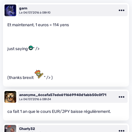
garn
Le 04/07/2016 à 08h10
Et maintenant, 1 euros = 114 yens
just saying
" />
(thanks brexit
" /> )
anonyme_6ccafa57ede611669940d1abb50c0f71
Le 04/07/2016 à 08h34
ca fait 1 an que le cours EUR/JPY baisse régulièrement.
Charly32