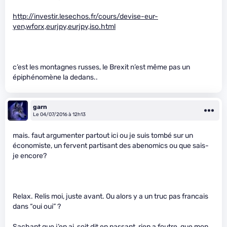
http://investir.lesechos.fr/cours/devise-eur-
yen,wforx,eurjpy,eurjpy,iso.html
c’est les montagnes russes, le Brexit n’est même pas un
épiphénomène la dedans..
garn
Le 04/07/2016 à 12h13
mais. faut argumenter partout ici ou je suis tombé sur un
économiste, un fervent partisant des abenomics ou que sais-
je encore?
Relax. Relis moi, juste avant. Ou alors y a un truc pas francais
dans “oui oui” ?
Sachant que j’en ai, soit dit en passant, rien a foutre, que mon