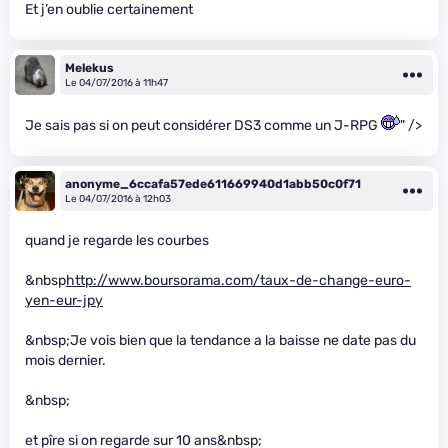
Et j’en oublie certainement
Melekus
Le 04/07/2016 à 11h47
Je sais pas si on peut considérer DS3 comme un J-RPG
" />
anonyme_6ccafa57ede611669940d1abb50c0f71
Le 04/07/2016 à 12h03
quand je regarde les courbes
&nbsp
http://www.boursorama.com/taux-de-change-euro-
yen-eur-jpy
&nbsp;Je vois bien que la tendance a la baisse ne date pas du
mois dernier.
&nbsp;
et pîre si on regarde sur 10 ans&nbsp;