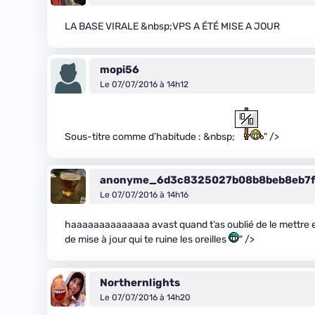
LA BASE VIRALE &nbsp;VPS A ÉTÉ MISE A JOUR
mopi56
Le 07/07/2016 à 14h12
Sous-titre comme d’habitude : &nbsp;
" />
anonyme_6d3c8325027b08b8beb8eb7f
Le 07/07/2016 à 14h16
haaaaaaaaaaaaaa avast quand t’as oublié de le mettre en
de mise à jour qui te ruine les oreilles
" />
Northernlights
Le 07/07/2016 à 14h20