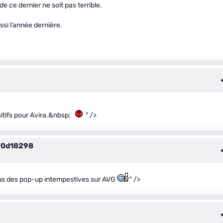
e ce dernier ne soit pas terrible.
ssi l’année dernière.
sitifs pour Avira.&nbsp;
" />
f0d18298
plus des pop-up intempestives sur AVG
" />