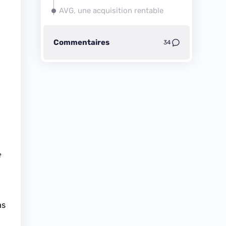
AVG, une acquisition rentable
Commentaires
34
.
e
as