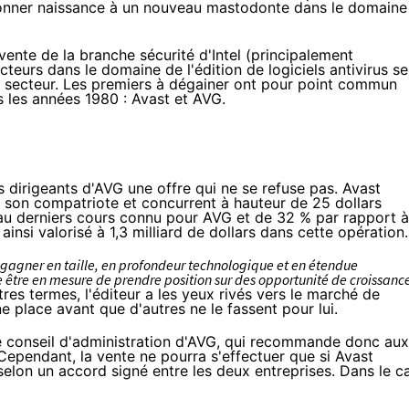
 donner naissance à un nouveau mastodonte dans le domaine
ente de la branche sécurité d'Intel (principalement
teurs dans le domaine de l'édition de logiciels antivirus se
u secteur. Les premiers à dégainer ont pour point commun
 les années 1980 : Avast et AVG.
s dirigeants d'AVG une offre qui ne se refuse pas. Avast
 son compatriote et concurrent à hauteur de 25 dollars
 au derniers cours connu pour AVG et de 32 % par rapport à
ainsi valorisé
à 1,3 milliard de dollars
dans cette opération
gagner en taille, en profondeur technologique et en étendue
 être en mesure de prendre position sur des opportunité de croissanc
tres termes, l'éditeur a les yeux rivés vers le marché de
ne place avant que d'autres ne le fassent pour lui.
 le conseil d'administration d'AVG, qui recommande donc aux
. Cependant, la vente ne pourra s'effectuer que si Avast
elon un accord signé entre les deux entreprises. Dans le c