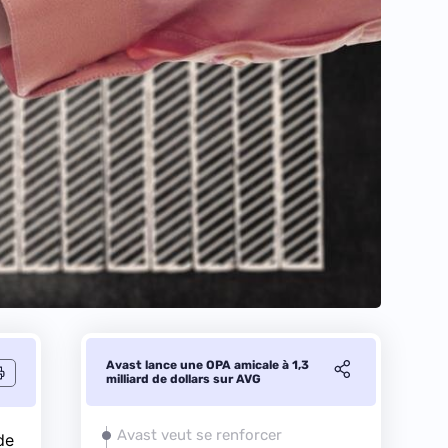
Avast lance une OPA amicale à 1,3
milliard de dollars sur AVG
Avast veut se renforcer
de