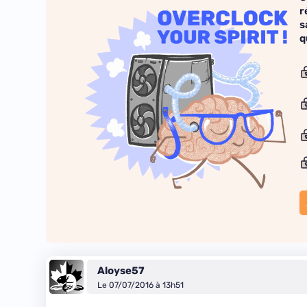
r
s
q
Aloyse57
Le 07/07/2016 à 13h51