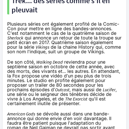
Trek... des séries comme s'il en
pleuvait
Plusieurs séries ont également profité de la Comic-
Con pour mettre en ligne des bandes-annonces.
C'est notamment le cas de la quatrième saison de
Sherlock
qui annonce un retour de toute la troupe sur
petit écran en 2017. Quatrième saison également
pour la série
Vikings
de la chaine History qui, comme
son nom l'indique, suit un groupe de Vikings.
De son côté,
Walking Dead
reviendra pour une
septième saison en octobre de cette année, avec
des morts, des vivants et... les autres. En attendant,
la Fox propose une vidéo d'un peu plus de trois
minutes. Le studio en profite également pour
proposer un trailer de 80 secondes pour les
prochains épisodes d'
Outcast
, mais aussi de
Lucifer
,
une série ou le seigneur des ténèbres décide de
vivre à Los Angeles, et de
The Exorcist
qu'il est
certainement inutile de présenter.
American Gods
se dévoile aussi dans une bande-
annonce qui donne envie d'en voir davantage. Il
faudra être patient puisque l'adaptation du
roman de Neil Gaiman ne devrait pas sortir avant