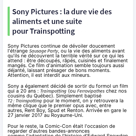
Sony Pictures : la dure vie des
aliments et une suite
pour Trainspotting
Sony Pictures continue de dévoiler doucement
l'étrange
Sausage Party
, ou la vie des aliments avant
qu'ils ne découvrent la terrible vérité sur ce qui les
attend : être découpés, râpés, cuisinés et finalement
mangés. Ce film d'animation semble toujours aussi
déjanté, laissant présager de bons moments.
Attention, il est interdit aux mineurs.
Sony a également décidé de sortir du formol un film
qui a 20 ans :
Trainspotting
(ou
Ferrovipathes
chez nos
cousins du Québec). Simplement baptisé
T2 : Trainspotting
pour le moment, on y retrouvera la
même clique que le premier opus avec, entre
autres, Rent Boy, Spud et Renton. Arrivée en gare le
27 janvier 2017 au Royaume-Uni.
Pour le reste, la Comic-Con était l'occasion de
regarder d'autres bandes-annonces
comme l'adaptation de l'histoire d'Edward Snowden