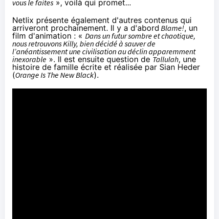
vous le faites
», voilà qui promet...
Netlix présente également d'autres contenus qui
arriveront prochainement. Il y a d'abord
Blame!
, un
film d'animation : «
Dans un futur sombre et chaotique,
nous retrouvons Killy, bien décidé à sauver de
l’anéantissement une civilisation au déclin apparemment
inexorable
». Il est ensuite question de
Tallulah
, une
histoire de famille écrite et réalisée par Sian Heder
(
Orange
Is The New Black
).