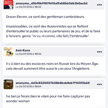
anonyme_d5bf0b9f87fd15affa58563db3b0ac5d
Le 26/07/2016 à 18h32
Ocean Eleven, ce sont des gentleman cambrioleurs.
Insaisissables, ce sont des illusionnistes qui se flattent
d’embrouiller le public ou leurs partenaires de jeu, et de la faire
à l’envers, genre “ni vu, ni connu, vite fait j’t’embrouille”.
Ami-Kuns
Le 26/07/2016 à 18h36
Il y à bien eu des esclaves noirs en Russie lors du Moyen Âge,
cela devait surement être aussi le cas pour l’Angleterre.
anonyme_6d3c8325027b08b8beb8eb7f143f3660
Le 26/07/2016 à 18h54
he ben je ferais bien le vilain pour me faire capturer pas
wonder woman