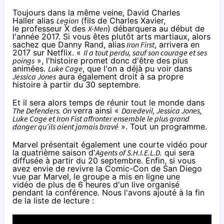
Toujours dans la même veine, David Charles
Haller alias
Legion
(fils de Charles Xavier,
le professeur X des
X-Men
) débarquera au début de
l'année 2017. Si vous êtes plutôt arts martiaux, alors
sachez que Danny Rand, alias
Iron First
, arrivera en
2017 sur
Netflix
. «
Il a tout perdu, sauf son courage et ses
poings
», l'histoire promet donc d'être des plus
animées.
Luke Cage
, que l'on a déjà pu voir dans
Jessica Jones
aura également droit à sa propre
histoire à partir du 30 septembre.
Et il sera alors temps de réunir tout le monde dans
The Defenders. On
verra ainsi «
Daredevil, Jessica Jones,
Luke Cage et Iron Fist affronter ensemble le plus grand
danger qu’ils aient jamais bravé
». Tout un programme.
Marvel présentait également une courte vidéo pour
la quatrième saison d'
Agents of S.H.I.E.L.D.
qui sera
diffusée à partir du 20 septembre. Enfin, si vous
avez envie de revivre la Comic-Con de San Diego
vue par Marvel, le groupe a mis en ligne une
vidéo de plus de 6 heures d'un live organisé
pendant la conférence. Nous l'avons ajouté à la fin
de la liste de lecture :