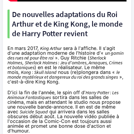
De nouvelles adaptations du Roi
Arthur et de King Kong, le monde
de Harry Potter revient
En mars 2017,
King Arthur
sera à l'affiche. Il s'agit
d'une adaptation moderne de l'histoire d'«
un gamin
des rues né pour être roi
». Guy Ritchie (
Sherlock
Holmes
,
Sherlock Holmes : Jeu d'ombres
,
Arnaques, Crimes
et botaniques
) en est le réalisateur. Le même
mois,
Kong : Skull Island
nous (re)plongera dans «
le
monde mystérieux et dangereux du roi des grands singes
»,
c'est-à-dire King Kong.
D'ici la fin de l'année, le spin off d'
Harry Potter : Les
Animaux Fantastiques
sortira dans les salles de
cinéma
, mais en attendant le studio nous propose
une nouvelle bande-annonce. Il en est de même
avec
Suicide Squad
qui arrivera dans les salles
obscures début août. La nouvelle vidéo publiée à
l'occasion de la
Comic-Con
est toujours aussi
animée et promet une bonne dose d'action et
d'humour.