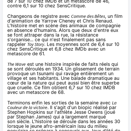
de 7 sur 10 chez IMDb et un metascore de 46,
contre 6,1 sur 10 chez SensCritique.
Changeons de registre avec
Comme des Bêtes
, un film
d'animation de Yarrow Cheney et Chris Renaud.
L'histoire met en scène des animaux de compagnie
en absence d'humains. Alors que deux d'entre eux
se font attraper dans la rue, la résistance
s'organise... ce qui n'est finalement pas sans
rappeler
Toy Story
. Les moyennes sont de 6,4 sur 10
chez SensCritique et 6,8 chez IMDb avec un
metascore de 61.
The Wave
est une histoire inspirée de faits réels qui
se sont déroulés en 1934. Un glissement de terrain
provoque un tsunami qui ravage entièrement un
village et ses habitants. Une balade dramatique au
cœur de la nature qui peut aussi bien être superbe
que cruelle. Ce film obtient 6,7 sur 10 chez IMDB
avec un metascore de 68.
Terminons enfin les sorties de la semaine avec
La
Couleur de la victoire
. Il s'agit d'un biopic réalisé par
Stephen Hopkins sur l'athlète Jesse Owens (joué
par Stephan James) qui a largement marqué
son siècle. L'histoire se déroule dans les années 30
lorsque le jeune afro-américain issu du milieu
populaire se prépare à concourir aux Jeux d’été de