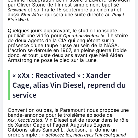
par Oliver Stone (le film est simplement baptisé
Snowden
et sortira le 16 septembre au
cinéma
) et
aussi
Blair Witch,
qui sera une suite directe au
Projet
Blair Witch
.
Quelques jours auparavant, le studio Lionsgate
publiait une vidéo pour
Operation Avalanche
, l'histoire
de deux agents de la CIA qui enquêtent sur la
présence d'une taupe russe au sein de la
NAS
A.
L'action se déroule en 1967, en pleine guerre froide
donc, et tout juste deux ans avant que Neil Alden
Armstrong ne pose le pied sur la Lune.
« xXx : Reactivated » : Xander
Cage, alias Vin Diesel, reprend du
service
Convention ou pas, la Paramount nous propose une
bande-annonce pour le troisième épisode de
xXx : Reactivated
. Vin Diesel est de retour dans le rôle
de Xander Cage et l'agent Augustus Eugene
Gibbons, alias Samuel L. Jackson, lui donne un
ordre simple : «
défoncez-les, mais ayez l'air cool quand