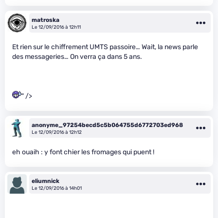
matroska
Le 12/09/2016 à 12h11
Et rien sur le chiffrement UMTS passoire… Wait, la news parle
des messageries… On verra ça dans 5 ans.
" />
anonyme_97254becd5c5b064755d6772703ed968
Le 12/09/2016 à 12h12
eh ouaih : y font chier les fromages qui puent !
eliumnick
Le 12/09/2016 à 14h01