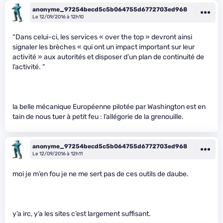
anonyme_97254becd5c5b064755d6772703ed968
Le 12/09/2016 à 12h10
“Dans celui-ci, les services « over the top » devront ainsi
signaler les brèches « qui ont un impact important sur leur
activité » aux autorités et disposer d’un plan de continuité de
l’activité. ”
la belle mécanique Européenne pilotée par Washington est en
tain de nous tuer à petit feu : l’allégorie de la grenouille.
anonyme_97254becd5c5b064755d6772703ed968
Le 12/09/2016 à 12h11
moi je m’en fou je ne me sert pas de ces outils de daube.
y’a irc, y’a les sites c’est largement suffisant.