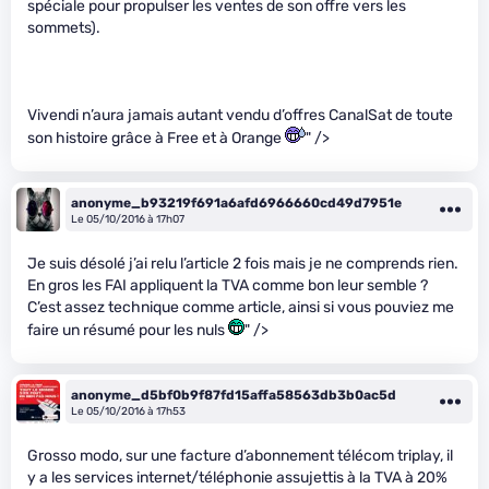
spéciale pour propulser les ventes de son offre vers les
sommets).
Vivendi n’aura jamais autant vendu d’offres CanalSat de toute
son histoire grâce à Free et à Orange
" />
anonyme_b93219f691a6afd6966660cd49d7951e
Le 05/10/2016 à 17h07
Je suis désolé j’ai relu l’article 2 fois mais je ne comprends rien.
En gros les FAI appliquent la TVA comme bon leur semble ?
C’est assez technique comme article, ainsi si vous pouviez me
faire un résumé pour les nuls
" />
anonyme_d5bf0b9f87fd15affa58563db3b0ac5d
Le 05/10/2016 à 17h53
Grosso modo, sur une facture d’abonnement télécom triplay, il
y a les services internet/téléphonie assujettis à la TVA à 20%