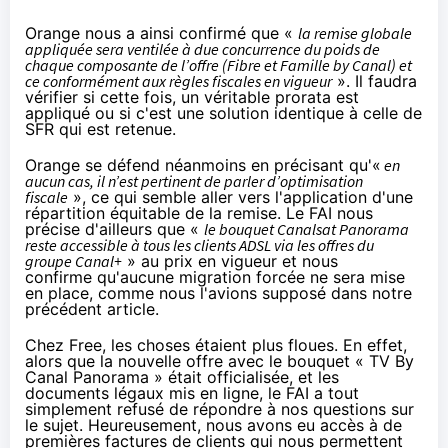
Orange
nous a ainsi confirmé que «
la remise globale
appliquée sera ventilée à due concurrence du poids de
chaque composante de l’offre (Fibre et Famille by Canal) et
ce conformément aux règles fiscales en vigueur
». Il faudra
vérifier si cette fois, un véritable prorata est
appliqué ou si c'est une solution identique à celle de
SFR
qui est retenue.
Orange
se défend néanmoins en précisant qu'«
en
aucun cas, il n’est pertinent de parler d’optimisation
fiscale
», ce qui semble aller vers l'application d'une
répartition équitable de la remise. Le
FAI
nous
précise d'ailleurs que «
le bouquet Canalsat Panorama
reste accessible à tous les clients ADSL via les offres du
groupe Canal+
» au prix en vigueur et nous
confirme qu'aucune migration forcée ne sera mise
en place, comme nous l'avions supposé
dans notre
précédent article
.
Chez Free, les choses étaient plus floues. En effet,
alors que la nouvelle offre avec le bouquet « TV By
Canal Panorama »
était officialisée
, et les
documents légaux mis en ligne, le
FAI
a tout
simplement refusé de répondre à nos questions sur
le sujet. Heureusement, nous avons eu accès à de
premières factures de clients qui nous permettent