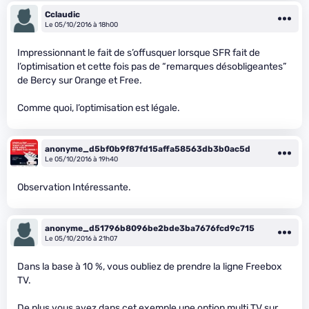
Cclaudic
Le 05/10/2016 à 18h00
Impressionnant le fait de s’offusquer lorsque SFR fait de
l’optimisation et cette fois pas de “remarques désobligeantes”
de Bercy sur Orange et Free.
Comme quoi, l’optimisation est légale.
anonyme_d5bf0b9f87fd15affa58563db3b0ac5d
Le 05/10/2016 à 19h40
Observation Intéressante.
anonyme_d51796b8096be2bde3ba7676fcd9c715
Le 05/10/2016 à 21h07
Dans la base à 10 %, vous oubliez de prendre la ligne Freebox
TV.
De plus vous avez dans cet exemple une option multi TV sur