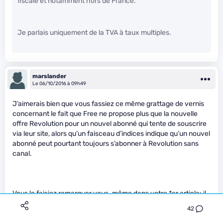
fiscale et notamment hors de France.
Je parlais uniquement de la TVA à taux multiples.
marslander
Le 06/10/2016 à 09h49
J’aimerais bien que vous fassiez ce même grattage de vernis
concernant le fait que Free ne propose plus que la nouvelle
offre Revolution pour un nouvel abonné qui tente de souscrire
via leur site, alors qu’un faisceau d’indices indique qu’un nouvel
abonné peut pourtant toujours s’abonner à Revolution sans
canal.
Vous le faisiez remarquer vous-même dans votre 1er article: il
y a 2 offres revolution bien distinctes dans la fiche
42
d’information standardisée, Revolution avec canal et