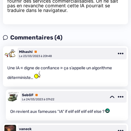
fournir des services commercialisables. On ne sait
pas en revanche comment cette IA pourrait se
traduire dans le navigateur.
Commentaires (4)
Mihashi
Premium
Le 23/03/2023 à 20h48
Une IA « digne de confiance » ça s’appelle un algorithme
déterministe…
SebGF
Premium
Le 24/03/2023 à 07h22
On revient aux fameuses “IA” if elif elif elif elif else ?
vaneck