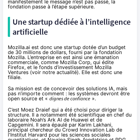
manifestement le message n’est pas passé, la
fondation passe à l’étape supérieure.
Une startup dédiée à l’intelligence
artificielle
Mozilla.ai est donc une startup dotée d’un budget
de 30 millions de dollars, fourni par la fondation
Mozilla. L’entreprise en est ainsi une émanation
commerciale, comme Mozilla Corp, qui édite
Firefox, et le fonds d’investissement Mozilla
Ventures (voir
notre actualité
). Elle est donc une
filiale.
Sa mission est de concevoir des solutions IA, mais
pas n’importe comment : les systèmes devront être
open source et «
dignes de confiance
».
C’est Moez Draief qui a été choisi pour diriger la
structure. Il a notamment été scientifique en chef du
laboraire Noah’s Ark AI de Huawei et de
Capgemini. Il sera épaulé par Karim Lakhani,
principal chercheur du Crowd Innovation Lab de
l'Institut Harvard pour les sciences sociales
quantitatives, et Navrina Singh, fondatrice et PDG