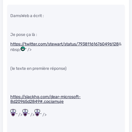
DamsWeb a écrit :
Je pose ça là :
https://twitter.com/stewart/status/793811616760496128
&
nbsp;
" />
(le texte en première réponse)
https://slackhq.com/dear-microsoft-
8d20965d2849#.cpciamuje
" />
" />
" />