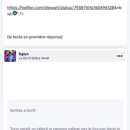
https://twitter.com/stewart/status/793811616760496128
&nb
sp;
" />
(le texte en première réponse)
Eglyn
Le 03/11/2016 à 14h40
kontas a écrit :
Tous pareil, au début je pensais même pas le trouver dans la