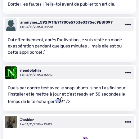
Bordel, les fautes ! Relis-toi avant de publier ton article.
anonyme_592f91fb71700e5753e0375ec9b8f097
Le 04/11/2016 à 08h38
Oui effectivement, après l’activation, je suis resté en mode
exaspération pendant quelques minutes … mais elle est ou
cette appli bordel :)
neodolphin
Le 04/11/2016 à 15h39
Ouais par contre test avec le snap ubuntu sinon t’as fini pour
l’installer et le mettre à jour et c’est ready en 30 secondes le
temps de le télécharger
" />
Jaskier
Le 03/11/2016 à 11h03