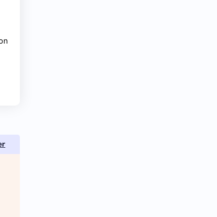
 on
er