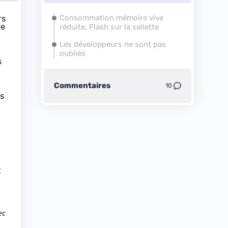
rs
Consommation mémoire vive
re
réduite, Flash sur la sellette
Les développeurs ne sont pas
oubliés
s
Commentaires
10
is
t
ec