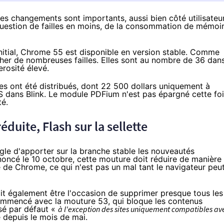
Les changements sont importants, aussi bien côté utilisateu
 question de failles en moins, de la consommation de mémoi
initial, Chrome 55 est disponible en version stable. Comme
cher de nombreuses failles. Elles sont au nombre de 36 dan
rosité élevé.
es ont été distribués, dont 22 500 dollars uniquement à
S
dans Blink. Le module PDFium n'est pas épargné cette fo
té.
ite, Flash sur la sellette
le d'apporter sur la branche stable les nouveautés
ncé le 10 octobre
, cette mouture doit réduire de manière
 de Chrome, ce qui n'est pas un mal tant le navigateur peu
t également être l'occasion de supprimer presque tous les
commencé avec la mouture 53, qui bloque les contenus
isé par défaut «
à l'exception des sites uniquement compatibles av
e
depuis le mois de mai
.