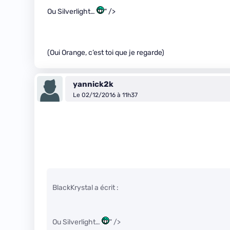
Ou Silverlight…
" />
(Oui Orange, c’est toi que je regarde)
yannick2k
Le 02/12/2016 à 11h37
BlackKrystal a écrit :
Ou Silverlight…
" />