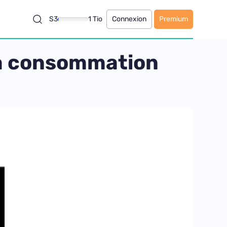
S3
1 Tio
Connexion
Premium
 la consommation