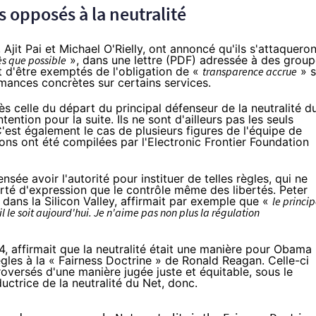
s opposés à la neutralité
Ajit Pai et Michael O'Rielly, ont annoncé qu'ils s'attaqueron
s que possible
», dans une lettre (
PDF
) adressée à des group
t d'être exemptés de l'obligation de «
transparence accrue
» s
rmances concrètes sur certains services.
s celle du départ du principal défenseur de la neutralité d
ention pour la suite. Ils ne sont d'ailleurs pas les seuls
'est également le cas de plusieurs figures de l'équipe de
ions ont été compilées
par l'Electronic Frontier Foundation
sée avoir l'autorité pour instituer de telles règles, qui ne
erté d'expression que le contrôle même des libertés. Peter
 dans la Silicon Valley,
affirmait par exemple
que «
le princi
'il le soit aujourd'hui. Je n'aime pas non plus la régulation
 affirmait que la neutralité était une manière pour Obama
gles à la « Fairness Doctrine » de Ronald Reagan. Celle-ci
roversés d'une manière jugée juste et équitable, sous le
ctrice de la neutralité du Net, donc.