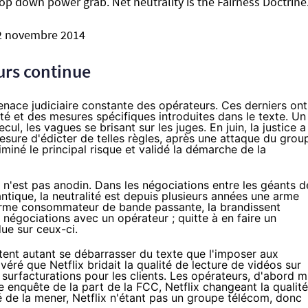
op down power grab. Net neutrality is the Fairness Doctrine
2 novembre 2014
urs continue
menace judiciaire constante des opérateurs. Ces derniers ont
ité et des mesures spécifiques introduites dans le texte. Un
cul, les vagues se brisant sur les juges. En juin, la justice a
mesure
d'édicter de telles règles, après une attaque du grou
miné le principal risque et validé la démarche de la
n'est pas anodin. Dans les négociations entre les géants d
antique, la neutralité est depuis plusieurs années une arme
orme consommateur de bande passante, la brandissent
égociations avec un opérateur ; quitte à en faire un
ue sur ceux-ci.
tent autant se débarrasser du texte que l'imposer aux
avéré
que Netflix bridait la qualité de lecture
de vidéos sur
 surfacturations pour les clients. Les opérateurs, d'abord m
ne enquête de la part de la FCC,
Netflix
changeant la qualité
é de la mener
,
Netflix
n'étant pas un groupe télécom, donc