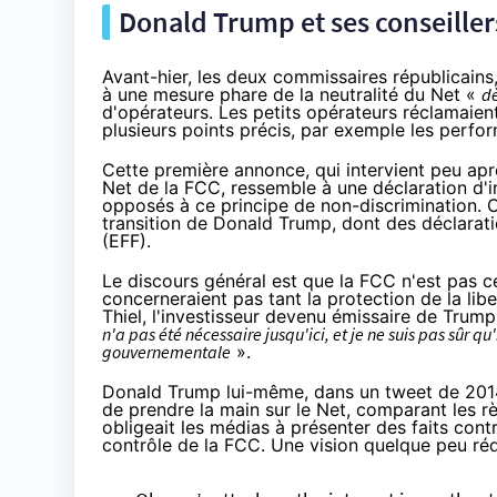
Donald Trump et ses conseiller
Avant-hier, les deux commissaires républicains, 
à une mesure phare de la neutralité du Net «
dè
d'opérateurs. Les petits opérateurs réclamaien
plusieurs points précis, par exemple les perfo
Cette première annonce, qui intervient peu aprè
Net de la FCC, ressemble à une déclaration d'int
opposés à ce principe de non-discrimination. C
transition de Donald Trump, dont
des déclarat
(EFF).
Le discours général est que la FCC n'est pas cen
concerneraient pas tant la protection de la lib
Thiel, l'investisseur devenu émissaire de Trump
n'a pas été nécessaire jusqu'ici, et je ne suis pas sûr qu
gouvernementale
».
Donald Trump lui-même, dans un tweet de 2014,
de prendre la main sur le Net, comparant les rè
obligeait les médias à présenter des faits cont
contrôle de la FCC. Une vision quelque peu rédu