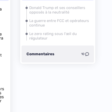
Donald Trump et ses conseillers
a
opposés à la neutralité
La guerre entre FCC et opérateurs
continue
e
Le
zero rating
sous l'œil du
ra
régulateur
Commentaires
10
t
ors
s
les
r