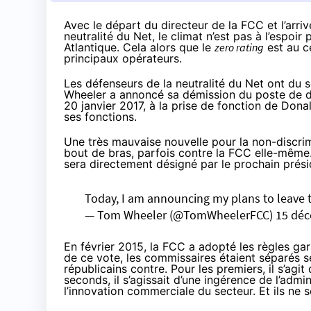
Avec le départ du directeur de la FCC et l’arr
neutralité du Net, le climat n’est pas à l’espoi
Atlantique. Cela alors que le
zero rating
est au ce
principaux opérateurs.
Les défenseurs de la neutralité du Net ont du so
Wheeler a annoncé sa démission du poste de di
20 janvier 2017, à la prise de fonction de Dona
ses fonctions.
Une très mauvaise nouvelle pour la non-discrim
bout de bras, parfois contre la FCC elle-mê
sera directement désigné par le prochain prési
Today, I am announcing my plans to leave
— Tom Wheeler (@TomWheelerFCC)
15 dé
En février 2015,
la FCC a adopté les règles
gara
de ce vote, les commissaires étaient séparés s
républicains contre. Pour les premiers, il s’agi
seconds, il s’agissait d’une ingérence de l’adm
l’innovation commerciale du secteur. Et ils ne s