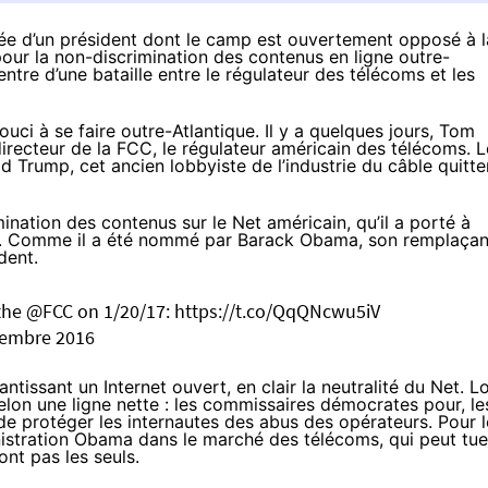
ivée d’un président dont le camp est ouvertement opposé à l
r pour la non-discrimination des contenus en ligne outre-
ntre d’une bataille entre le régulateur des télécoms et les
uci à se faire outre-Atlantique. Il y a quelques jours, Tom
recteur de la FCC, le régulateur américain des télécoms. L
ld Trump, cet ancien lobbyiste de l’industrie du câble quitte
ination des contenus sur le Net américain, qu’il a porté à
me. Comme il a été nommé par Barack Obama, son remplaçan
dent.
 the
@FCC
on 1/20/17:
https://t.co/QqQNcwu5iV
cembre 2016
ntissant un Internet ouvert, en clair la neutralité du Net. L
elon une ligne nette : les commissaires démocrates pour, le
t de protéger les internautes des abus des opérateurs. Pour 
inistration Obama dans le marché des télécoms, qui peut tue
ont pas les seuls.