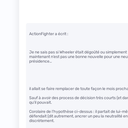
ActionFighter a écrit :
Je ne sais pas si Wheeler était dégoûté ou simplement v
maintenant n’est pas une bonne nouvelle pour une neutr
présidence…
il allait se faire remplacer de toute façon le mois proc
Sauf à avoir des process de décision très courts (et da
qu’il pouvait.
Corolaire de l’hypothèse ci-dessus : il partait de lui-mê
défendait (dit autrement, ancrer un peu la neutralité en
discrètement.