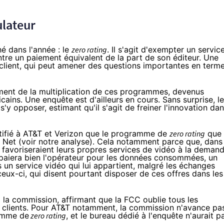
ulateur
ché dans l'année : le
zero rating
. Il s'agit d'exempter un servic
re un paiement équivalent de la part de son éditeur. Une
e client, qui peut amener des questions importantes en term
ement de la multiplication de ces programmes, devenus
ins. Une enquête est d'ailleurs en cours. Sans surprise, le
'y opposer, estimant qu'il s'agit de freiner l'innovation da
notifié à AT&T et Verizon que le programme de
zero rating
que
 Net (voir
notre analyse
). Cela notamment parce que, dans 
 favoriseraient leurs propres services de vidéo à la deman
e paiera bien l'opérateur pour les données consommées, un
un service vidéo qui lui appartient, malgré les échanges
eux-ci, qui disent pourtant disposer de ces offres dans les
 la commission, affirmant que la FCC oublie tous les
 clients. Pour AT&T notamment, la commission n'avance pa
ramme de
zero rating
, et le bureau dédié à l'enquête n'aurait p