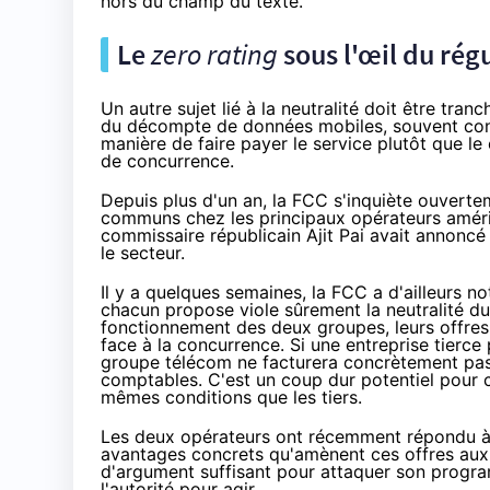
hors du champ du texte.
Le
zero rating
sous l'œil du rég
Un autre sujet lié à la neutralité doit être tran
du décompte de données mobiles, souvent cont
manière de faire payer le service plutôt que l
de concurrence.
Depuis plus d'un an
, la FCC s'inquiète ouvert
communs chez les principaux opérateurs américa
commissaire républicain Ajit Pai avait annoncé s
le secteur.
Il y a quelques semaines, la FCC a d'ailleurs 
chacun propose viole sûrement la neutralité du
fonctionnement des deux groupes, leurs offres
face à la concurrence. Si une entreprise tierc
groupe télécom ne facturera concrètement pas 
comptables. C'est un coup dur potentiel pour c
mêmes conditions que les tiers.
Les deux opérateurs
ont récemment répondu
à
avantages concrets qu'amènent ces offres aux
d'argument suffisant pour attaquer son prog
l'autorité pour agir.