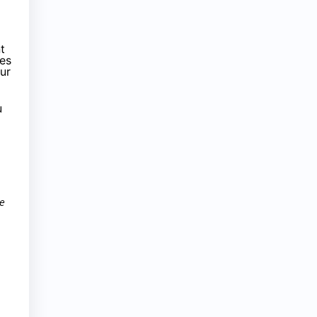
t
es
ur
u
pe