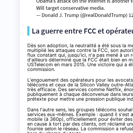
Obama’s attack on the internet is another t
Will target conservative media.
— Donald J. Trump (@realDonaldTrump)
1
La guerre entre FCC et opérate
Dès son adoption, la neutralité a été sous la 
multiplié les attaques contre la FCC, son autor
flux constant qui, jusqu'ici, n'a pas mené à un re
d'ailleurs déterminé que
la FCC était bien en 
USTelecom en mars 2015. Une victoire qui a éli
commission.
L'engouement des opérateurs pour les avocats 
télécoms et ceux de la Silicon Valley outre-Atl
très efficace. Des services comme
Netflix
, én
publiquement à chaque déconvenue dans leurs n
prétexte pour mettre une pression publique ind
Dans l'autre sens, les groupes télécoms souhai
services eux-mêmes. Exemple : quand il s'est 
mobile (à 360p), officiellement pour éviter des
en cause à tort par des clients, ont réclamé u
fournie selon le réseau. La commission
a refus