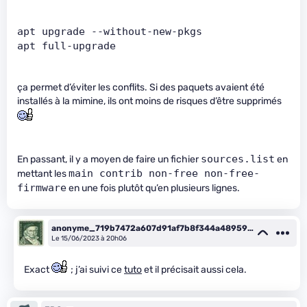
apt upgrade --without-new-pkgs
apt full-upgrade
ça permet d’éviter les conflits. Si des paquets avaient été
installés à la mimine, ils ont moins de risques d’être supprimés
sources.list
En passant, il y a moyen de faire un fichier
en
main contrib non-free non-free-
mettant les
firmware
en une fois plutôt qu’en plusieurs lignes.
anonyme_719b7472a607d91af7b8f344a489598
e
Le 15/06/2023 à 20h06
Exact
; j’ai suivi ce
tuto
et il précisait aussi cela.