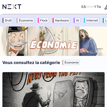
S3
1 Tio
Droit
Économie
Flock
Hardware
IA
Internet
L
Vous consultez la catégorie
Économie