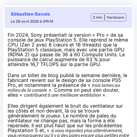
Sébastien Gavois
2 min
Hardware
Le 28 avril 2025 à 09h14
Fin 2024, Sony présentait la version « Pro » de sa
console de jeux PlayStation 5. Elle reprend le même
CPU (Zen 2 avec 8 cœurs et 16 threads) que la
PlayStation 5 classique, mais avec une partie GPU
(RDNA 2) qui passe de 36 à 60 Compute Units. La
puissance de calcul augmente de 63 % pour
atteindre 16,7 TFLOPS sur la partie GPU.
Dans un
billet de blog publié la semaine dernière
, le
fabricant revient sur le design de sa console PS5
Pro, et notamment la présence de «
trois lames au
milieu de la console
». Comme on peut s’en douter,
elles «
contribuent à une meilleure ventilation
».
Elles dirigent également le bruit du ventilateur sur
les côtés et non devant, là où se trouve
généralement le joueur. Le nombre de pales du
ventilateur ne change pas, mais la forme a été
repensée. Il est plus haut que sur les précédentes
Playstation 5 et, «
si vous regardez plus attentivement,
vous remarquerez qu’il y a des pales encore plus petites entre