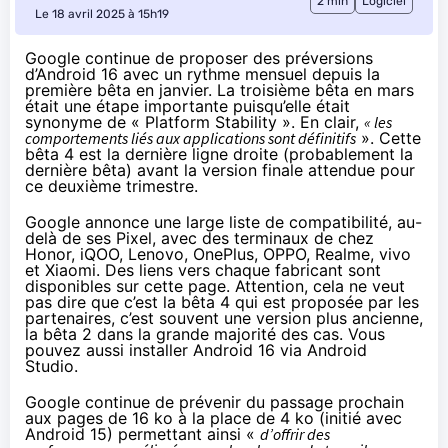
2 min
Logiciel
Le 18 avril 2025 à 15h19
Google continue de proposer des préversions
d’Android 16 avec un rythme mensuel depuis la
première bêta en janvier. La
troisième bêta en mars
était une étape importante puisqu’elle était
synonyme de « Platform Stability ». En clair,
« les
comportements liés aux applications sont définitifs
». Cette
bêta 4 est la dernière ligne droite (probablement la
dernière bêta) avant la version finale attendue pour
ce deuxième trimestre.
Google annonce une large liste de compatibilité, au-
delà de ses Pixel, avec des terminaux de chez
Honor, iQOO, Lenovo, OnePlus, OPPO, Realme, vivo
et Xiaomi. Des liens vers chaque fabricant sont
disponibles
sur cette page
. Attention, cela ne veut
pas dire que c’est la bêta 4 qui est proposée par les
partenaires, c’est souvent une version plus ancienne,
la bêta 2 dans la grande majorité des cas. Vous
pouvez aussi installer Android 16
via Android
Studio
.
Google continue de prévenir du passage prochain
aux pages de 16 ko à la place de 4 ko (
initié avec
Android 15
) permettant ainsi «
d’offrir des