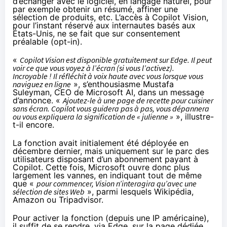
d’échanger avec le logiciel, en langage naturel, pour
par exemple obtenir un résumé, affiner une
sélection de produits, etc. L’accès à Copilot Vision,
pour l’instant réservé aux internautes basés aux
États-Unis, ne se fait que sur consentement
préalable (opt-in).
«
Copilot Vision est disponible gratuitement sur Edge. Il peut
voir ce que vous voyez à l’écran (si vous l’activez).
Incroyable ! Il réfléchit à voix haute avec vous lorsque vous
naviguez en ligne
», s’enthousiasme Mustafa
Suleyman, CEO de Microsoft AI, dans un message
d’annonce. «
Ajoutez-le à une page de recette pour cuisiner
sans écran. Copilot vous guidera pas à pas, vous dépannera
ou vous expliquera la signification de « julienne »
», illustre-
t-il encore.
La fonction avait initialement été déployée en
décembre dernier, mais uniquement sur le parc des
utilisateurs disposant d’un abonnement payant à
Copilot. Cette fois, Microsoft ouvre donc plus
largement les vannes, en indiquant tout de même
que «
pour commencer, Vision n’interagira qu’avec une
sélection de sites Web
», parmi lesquels Wikipédia,
Amazon ou Tripadvisor.
Pour activer la fonction (depuis une IP américaine),
il suffit de se rendre, via Edge, sur la
page dédiée
,