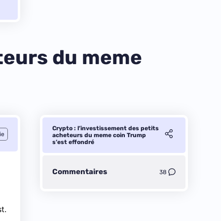
eteurs du meme
Crypto : l’investissement des petits
ie
acheteurs du meme coin Trump
s’est effondré
Commentaires
38
st
.