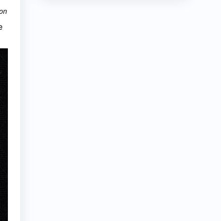
ion
e