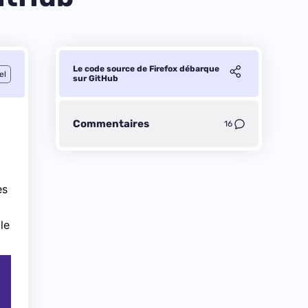
Le code source de Firefox débarque
el
sur GitHub
Commentaires
16
es
le