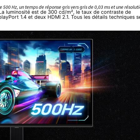
 500 Hz, un temps de réponse gris vers gris de 0,03 ms et une résolut
La luminosité est de 300 cd/m², le taux de contraste de
layPort 1.4 et deux HDMI 2.1. Tous les détails techniques
s