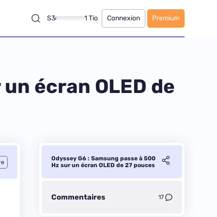
S3
1 Tio
Connexion
Premium
 un écran OLED de
Odyssey G6 : Samsung passe à 500
re
Hz sur un écran OLED de 27 pouces
Commentaires
17