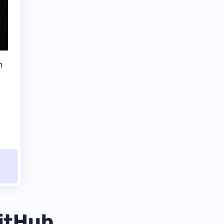
n
GitHub