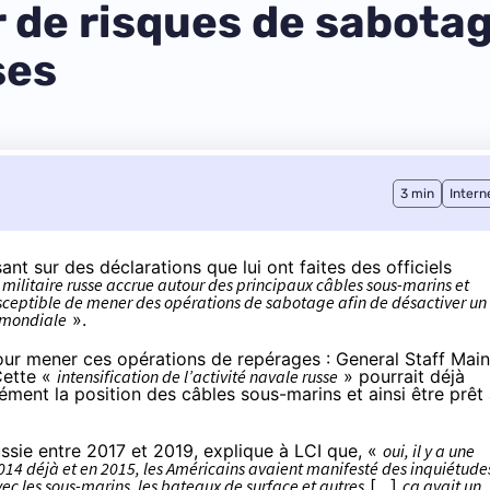
 de risques de sabotag
ses
3 min
Intern
nt sur des déclarations que lui ont faites des officiels
é militaire russe accrue autour des principaux câbles sous-marins et
usceptible de mener des opérations de sabotage afin de désactiver un
n mondiale
».
our mener ces opérations de repérages : General Staff Main
Cette «
intensification de l’activité navale russe
» pourrait déjà
ment la position des câbles sous-marins et ainsi être prêt
ssie entre 2017 et 2019,
explique à LCI
que, «
oui, il y a une
014 déjà et en 2015, les Américains avaient manifesté des inquiétude
vec les sous-marins, les bateaux de surface et autres
[…]
ça avait un