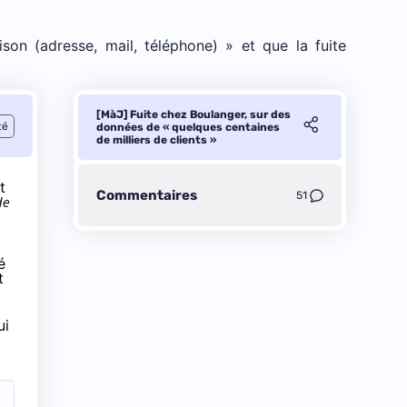
son (adresse, mail, téléphone)
» et que la fuite
[MàJ] Fuite chez Boulanger, sur des
té
données de « quelques centaines
de milliers de clients »
t
Commentaires
51
de
é
t
ui