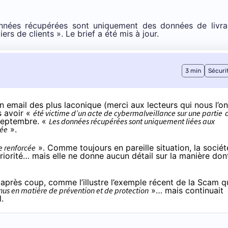
nnées récupérées sont uniquement des données de livrai
ers de clients
». Le brief a été mis à jour.
3 min
Sécuri
un email des plus laconique (merci aux lecteurs qui nous l’on
s avoir «
été victime d’un acte de cybermalveillance sur une partie
 septembre. «
Les données récupérées sont uniquement liées aux
née
».
e renforcée
». Comme toujours en pareille situation, la sociét
iorité… mais elle ne donne aucun détail sur la manière don
s après coup, comme l’illustre l’exemple récent de la Scam q
enus en matière de prévention et de protection
»… mais
continuait
l.