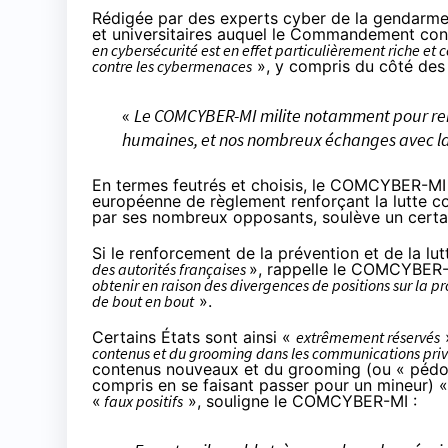
Rédigée par des experts cyber de la gendarme
et universitaires auquel le Commandement cont
en cybersécurité est en effet particulièrement riche et
contre les cybermenaces
», y compris du côté des 
«
Le COMCYBER-MI milite notamment pour renfor
humaines, et nos nombreux échanges avec la 
En termes feutrés et choisis, le COMCYBER-MI 
européenne de règlement renforçant la lutte c
par ses nombreux opposants, soulève un cert
Si le renforcement de la prévention et de la lu
des autorités françaises
», rappelle le COMCYBER
obtenir en raison des divergences de positions sur la pr
de bout en bout
».
Certains États sont ainsi «
extrêmement réservés
»
contenus et du grooming dans les communications pri
contenus nouveaux et du grooming (ou « pédopié
compris en se faisant passer pour un mineur) 
«
faux positifs
», souligne le COMCYBER-MI :