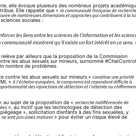
rie, elle évoque plusieurs des nombreux projets académiq
ribue. Elle rappelle que «
la communauté française de recherch
 couvre de nombreuses dimensions et approches qui contribuent à la lu
sciences sociales :
cer les liens entre les sciences de l’information et les scienc
communauté montrent qu’il existe un fort intérêt en ce sens.
relève par ailleurs que la proposition de la Commission
ontre les abus sexuels sur mineurs, surnommé
#ChatContro
ain nombre de problèmes.
tte contre les abus sexuels sur mineurs «
constitue une priorité
-MI, «
à l’échelon européen
,
le compromis est cependant difficile à
oportionnalité des injonctions de détection et l’atteinte au chiffremen
 au sujet de la proposition de «
recherche indifférenciée de
vées
», au motif que les technologies de détection des
geage », sollicitation d’enfants à des fins sexuelles, y
«
ne sont pas assez matures
» pour éviter un risque élevé de