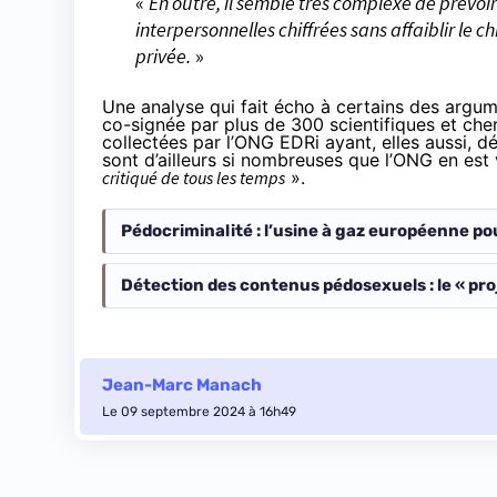
«
En outre, il semble très complexe de prévo
interpersonnelles chiffrées sans affaiblir le ch
privée.
»
Une analyse qui fait écho à certains des argu
co-signée par plus de 300 scientifiques et che
collectées
par l’ONG EDRi ayant, elles aussi, dé
sont d’ailleurs si nombreuses que l’ONG en es
critiqué de tous les temps
».
Pédocriminalité : l’usine à gaz européenne p
Détection des contenus pédosexuels : le « proj
Jean-Marc Manach
Le 09 septembre 2024 à 16h49