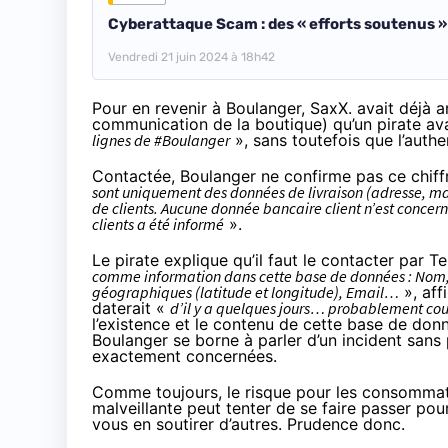
Cyberattaque Scam : des « efforts soutenus »
Vendredi 21 juin 2024 à 18h42
Pour en revenir à Boulanger,
SaxX. avait déjà 
communication de la boutique) qu’un pirate av
lignes de #Boulanger
», sans toutefois que l’authen
Contactée, Boulanger ne confirme pas ce chiff
sont uniquement des données de livraison (adresse, ma
de clients. Aucune donnée bancaire client n’est concerné
clients a été informé
».
Le pirate explique qu’il faut le contacter par T
comme information dans cette base de données : Nom
géographiques (latitude et longitude), Email…
», aff
daterait «
d’il y a quelques jours… probablement co
l’existence et le contenu de cette base de donn
Boulanger se borne à parler d’un incident sans 
exactement concernées.
Comme toujours, le risque pour les consommat
malveillante peut tenter de se faire passer po
vous en soutirer d’autres. Prudence donc.