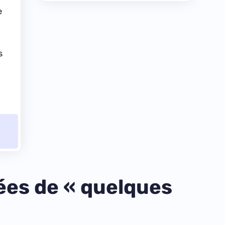
e
s
.
ées de « quelques