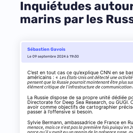
Inquiétudes autour
marins par les Rus
Sébastien Gavois
Le 09 septembre 2024 à 11h30
C’est en tout cas ce qu’
explique CNN
en se basa
américains : «
Les États-Unis ont détecté une activit
pensent que la Russie pourrait maintenant être plus s
élément critique de l’infrastructure de communicatio
La Russie dispose de sa propre unité dédiée p
Directorate for Deep Sea Research, ou
GUGI
. 
avoir comme objectifs de cartographier précisé
passer à l’offensive si besoin.
Sylvie Bermann, ambassadrice de France en Ru
menace, mais ce n’est pas la première fois puisqu’en 2
parce qu’il y avait eu un regain de la présence russe, a