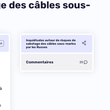
e des câbles sous-
Inquiétudes autour de risques de
et
sabotage des câbles sous-marins
par les Russes
Commentaires
25
 à
s