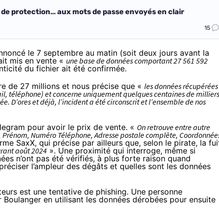
 de protection… aux mots de passe envoyés en clair
15
annoncé le 7 septembre au matin
(soit deux jours avant la
ait mis en vente «
une base de données comportant 27 561 592
ticité du fichier ait été confirmée.
re de 27 millions et nous précise que «
les données récupérées
il, téléphone) et concerne uniquement quelques centaines de millier
e. D’ores et déjà, l’incident a été circonscrit et l’ensemble de nos
elegram pour avoir le prix de vente. «
On retrouve entre autre
, Prénom, Numéro Téléphone, Adresse postale complète, Coordonnée
irme SaxX, qui précise par ailleurs que, selon le pirate, la fui
urant août 2024
». Une proximité qui interroge, même si
ées n’ont pas été vérifiés, à plus forte raison quand
préciser l’ampleur des dégâts et quelles sont les données
eurs est une tentative de phishing. Une personne
ur Boulanger en utilisant les données dérobées pour ensuite