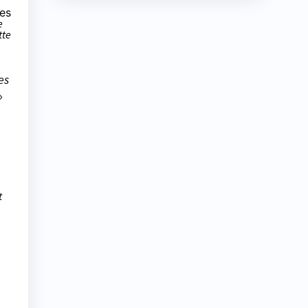
ues
e
tte
es
»
l
t