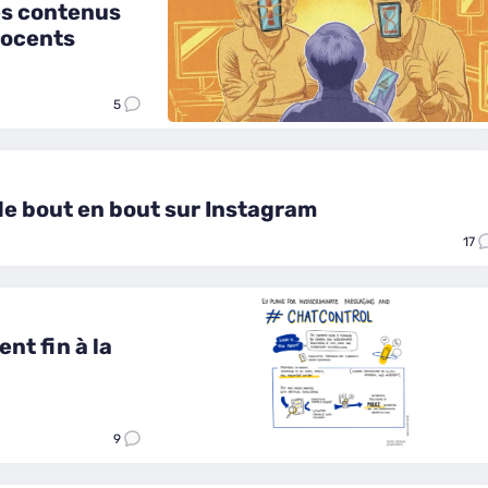
es contenus
nocents
5
de bout en bout sur Instagram
17
nt fin à la
9