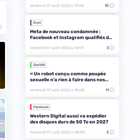
pub
Vendredi 07 août 2026 à 17h46
10
Droit
Meta de nouveau condamnée :
Facebook et Instagram qualifiés de
« nuisance publique »
Vendredi 07 août 2026 à 16h31
3
Société
« Un robot conçu comme poupée
sexuelle n’a rien à faire dans nos
salles de classe »
Vendredi 07 août 2026 à 15h58
11
Hardware
Western Digital aussi va expédier
des disques durs de 50 To en 2027
Vendredi 07 août 2026 à 14h00
2