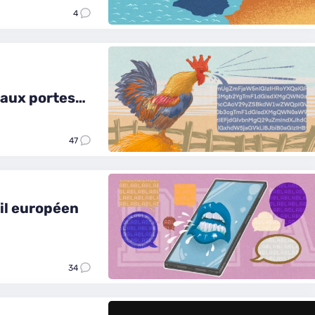
4
 aux portes
47
il européen
34