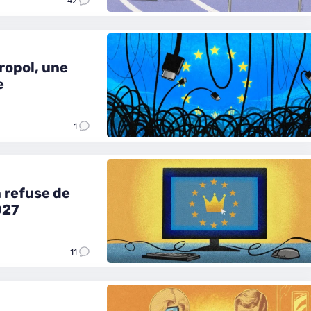
42
ropol, une
e
1
 refuse de
027
11