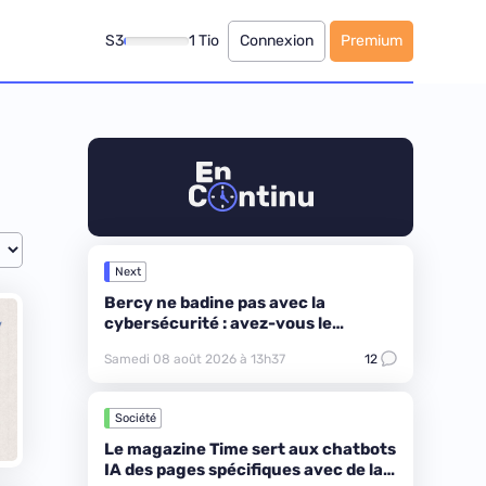
S3
1 Tio
Connexion
Premium
Next
Bercy ne badine pas avec la
cybersécurité : avez-vous le
Mastermind pour casser le code ?
Samedi 08 août 2026 à 13h37
12
Société
Le magazine Time sert aux chatbots
IA des pages spécifiques avec de la