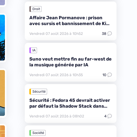
Droit
Affaire Jean Pormanove : prison
avec sursis et bannissement de Kick
pendant 6 mois
Vendredi 07 août 2026 à 10h52
38
IA
Suno veut mettre fin au far-west de
la musique générée par IA
Vendredi 07 août 2026 à 10h35
10
Sécurité
Sécurité : Fedora 45 devrait activer
par défaut la Shadow Stack dans
tout le système
Vendredi 07 août 2026 à 08h02
4
Société