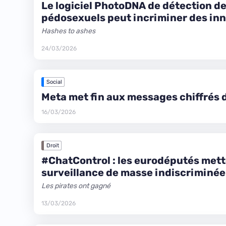
Le logiciel PhotoDNA de détection d
pédosexuels peut incriminer des in
Hashes to ashes
24/03/2026
Social
Meta met fin aux messages chiffrés 
16/03/2026
Droit
#ChatControl : les eurodéputés mette
surveillance de masse indiscriminée
Les pirates ont gagné
13/03/2026