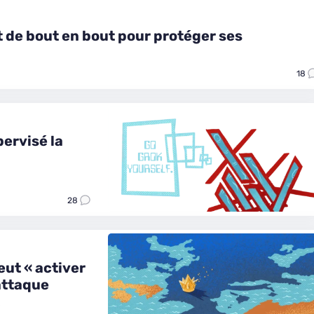
t de bout en bout pour protéger ses
18
ervisé la
28
ut « activer
’attaque
…