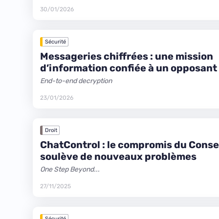
30/01/2026
Sécurité
Messageries chiffrées : une mission
d’information confiée à un opposant
dérobées
End-to-end decryption
23/01/2026
Droit
ChatControl : le compromis du Conse
soulève de nouveaux problèmes
One Step Beyond...
27/11/2025
Sécurité