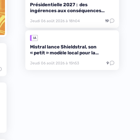
Présidentielle 2027 : des
ingérences aux conséquences
difficilement quantifiables
Jeudi 06 août 2026 à 18h04
19
IA
Mistral lance Shieldstral, son
« petit » modèle local pour la
modération de contenus
Jeudi 06 août 2026 à 15h53
9