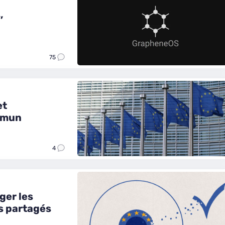
,
75
et
mmun
4
ger les
s partagés