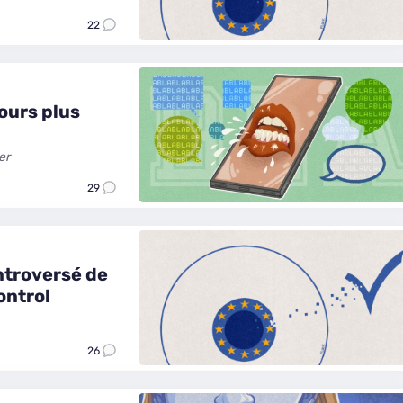
22
ours plus
er
29
ontroversé de
ontrol
26