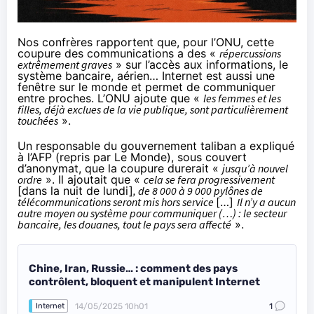
Nos confrères rapportent que, pour l’ONU, cette
coupure des communications a des «
répercussions
extrêmement graves
» sur l’accès aux informations, le
système bancaire, aérien… Internet est aussi une
fenêtre sur le monde et permet de communiquer
entre proches. L’ONU ajoute que «
les femmes et les
filles, déjà exclues de la vie publique, sont particulièrement
touchées
».
Un responsable du gouvernement taliban a expliqué
à l’AFP (repris
par Le Monde
), sous couvert
d’anonymat, que la coupure durerait «
jusqu’à nouvel
ordre
». Il ajoutait que «
cela se fera progressivement
[dans la nuit de lundi]
, de 8 000 à 9 000 pylônes de
télécommunications seront mis hors service
[…]
Il n’y a aucun
autre moyen ou système pour communiquer (…) : le secteur
bancaire, les douanes, tout le pays sera affecté
».
Chine, Iran, Russie… : comment des pays
contrôlent, bloquent et manipulent Internet
14/05/2025 10h01
1
Internet