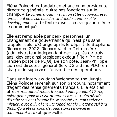
Éléna Poincet, cofondatrice et ancienne présidente-
directrice générale, quitte ses fonctions sur le
champ. «
Le conseil d’administration et les actionnaires la
remercient pour son rôle décisif dans la création et le
développement
» de l’entreprise, précise quand même
le communiqué.
Elle est remplacée par deux personnes, un
changement de gouvernance qui n’est pas sans
rappeler celui d’Orange
après le départ de Stéphane
Richard en 2022
. Richard Vacher Detournière
(administrateur indépendant depuis près de trois
ans) devient ainsi président exécutif (le « P » de
l’ancien poste de PDG). De son côté, Jean-Philippe
Lion est directeur général (le « DG » dans PDG) en
charge de superviser l’ensemble des opérations.
Dans
une interview dans Welcome to the Jungle
,
Éléna Poincet revenait sur son parcours, notamment
d’agent des renseignements français. Elle était en
effet «
militaire dans les troupes d’élite pendant 12 ans,
puis agente pour la DGSE durant 14 ans
». «
J’ai décidé
d’arrêter en 2009 lorsque j’ai rencontré Laurent Oudot en
mission, avec qui j’ai ensuite fondé Tehtris. Il était aussi à la
DGSE. Ça a été un coup de foudre professionnel et
sentimental
», explique-t-elle.