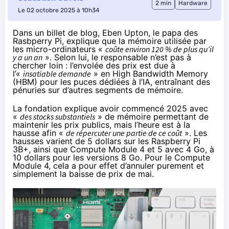
2 min
Hardware
Le 02 octobre 2025 à 10h34
Dans
un billet de blog
, Eben Upton, le papa des
Rasbperry Pi, explique que la mémoire utilisée par
les micro-ordinateurs «
coûte environ 120 % de plus qu’il
y a un an
». Selon lui, le responsable n’est pas à
chercher loin : l’envolée des prix est due à
l’«
insatiable demande
» en High Bandwidth Memory
(HBM)
pour les puces dédiées à l’IA
, entraînant des
pénuries sur d’autres segments de mémoire.
La fondation explique avoir commencé 2025 avec
«
des stocks substantiels
» de mémoire permettant de
maintenir les prix publics, mais l’heure est à la
hausse afin «
de répercuter une partie de ce coût
». Les
hausses varient de 5 dollars sur les Raspberry Pi
3B+, ainsi que Compute Module 4 et 5 avec 4 Go, à
10 dollars pour les versions 8 Go. Pour le Compute
Module 4, cela a pour effet d’annuler purement et
simplement
la baisse de prix de mai
.