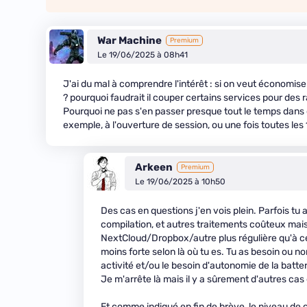
War Machine
Premium
Le 19/06/2025 à 08h41
J'ai du mal à comprendre l'intérêt : si on veut économise
? pourquoi faudrait il couper certains services pour des 
Pourquoi ne pas s'en passer presque tout le temps dans c
exemple, à l'ouverture de session, ou une fois toutes les
Arkeen
Premium
Le 19/06/2025 à 10h50
Des cas en questions j'en vois plein. Parfois tu 
compilation, et autres traitements coûteux mai
NextCloud/Dropbox/autre plus régulière qu'à ce
moins forte selon là où tu es. Tu as besoin ou non
activité et/ou le besoin d'autonomie de la batte
Je m'arrête là mais il y a sûrement d'autres cas
Et comme indiqué en fin de brève, le niveau de 