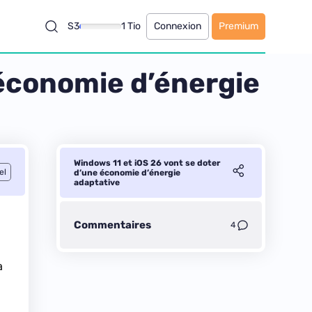
S3
1 Tio
Connexion
Premium
 économie d’énergie
Windows 11 et iOS 26 vont se doter
el
d’une économie d’énergie
adaptative
Commentaires
4
a