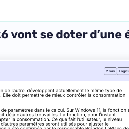
26 vont se doter d’une
2 min
Logici
un de l’autre, développent actuellement le même type de
ve. Elle doit permettre de mieux contrôler la consommation
 de paramètres dans le calcul. Sur Windows 11, la fonction 
doit déjà
d’autres
trouvailles
. La fonction, pour l’instant
pter la consommation. Ce que fait l’utilisateur, le niveau
 d’autres paramètres seront utilisés pour ajuster le
tion a été
confirmée par le responsable Brandon LeBlanc
de