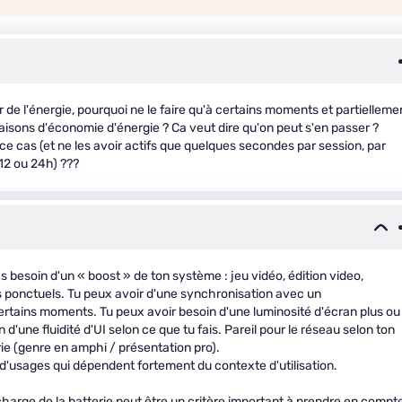
r de l'énergie, pourquoi ne le faire qu'à certains moments et partielleme
raisons d'économie d'énergie ? Ca veut dire qu'on peut s'en passer ?
e cas (et ne les avoir actifs que quelques secondes par session, par
 12 ou 24h) ???
as besoin d'un « boost » de ton système : jeu vidéo, édition video,
s ponctuels. Tu peux avoir d'une synchronisation avec un
rtains moments. Tu peux avoir besoin d'une luminosité d'écran plus ou
 d'une fluidité d'UI selon ce que tu fais. Pareil pour le réseau selon ton
rie (genre en amphi / présentation pro).
 d'usages qui dépendent fortement du contexte d'utilisation.
charge de la batterie peut être un critère important à prendre en compt