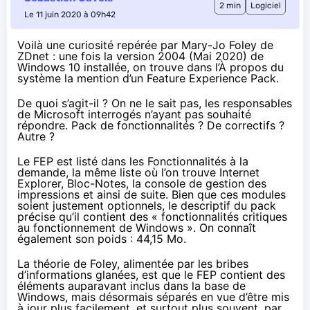
2 min
Logiciel
Le 11 juin 2020 à 09h42
Voilà une curiosité
repérée par Mary-Jo Foley
de
ZDnet : une fois la version 2004 (Mai 2020) de
Windows 10 installée, on trouve dans l’À propos du
système la mention d’un Feature Experience Pack.
De quoi s’agit-il ? On ne le sait pas, les responsables
de Microsoft interrogés n’ayant pas souhaité
répondre. Pack de fonctionnalités ? De correctifs ?
Autre ?
Le FEP est listé dans les Fonctionnalités à la
demande, la même liste où l’on trouve Internet
Explorer, Bloc-Notes, la console de gestion des
impressions et ainsi de suite. Bien que ces modules
soient justement optionnels, le descriptif du pack
précise qu’il contient des « fonctionnalités critiques
au fonctionnement de Windows ». On connaît
également son poids : 44,15 Mo.
La théorie de Foley, alimentée par les bribes
d’informations glanées, est que le FEP contient des
éléments auparavant inclus dans la base de
Windows, mais désormais séparés en vue d’être mis
à jour plus facilement, et surtout plus souvent, par