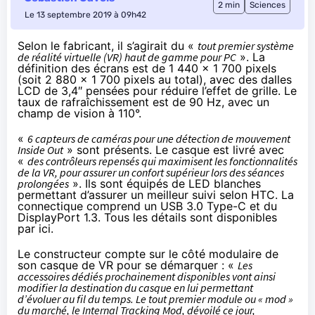
2 min
Sciences
Le 13 septembre 2019 à 09h42
Selon le fabricant, il s’agirait du «
tout premier système
de réalité virtuelle (VR) haut de gamme pour PC
». La
définition des écrans est de 1 440 x 1 700 pixels
(soit 2 880 x 1 700 pixels au total), avec des dalles
LCD de 3,4″ pensées pour réduire l’effet de grille. Le
taux de rafraîchissement est de 90 Hz, avec un
champ de vision à 110°.
«
6 capteurs de caméras pour une détection de mouvement
Inside Out
» sont présents. Le casque est livré avec
«
des contrôleurs repensés qui maximisent les fonctionnalités
de la VR, pour assurer un confort supérieur lors des séances
prolongées
». Ils sont équipés de LED blanches
permettant d’assurer un meilleur suivi selon HTC. La
connectique comprend un USB 3.0 Type-C et du
DisplayPort 1.3. Tous les détails sont disponibles
par ici
.
Le constructeur compte sur le côté modulaire de
son casque de VR pour se démarquer : «
Les
accessoires dédiés prochainement disponibles vont ainsi
modifier la destination du casque en lui permettant
d’évoluer au fil du temps. Le tout premier module ou « mod »
du marché, le Internal Tracking Mod, dévoilé ce jour,