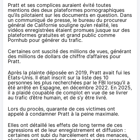
Pratt et ses complices auraient évité toutes
mentions des deux plateformes pornographiques
qu’ils pilotaient sur les documents en question. Dans
un
communiqué de presse
, le bureau du procureur
général de Californie souligne qu’en réalité, les
vidéos enregistrées étaient promues jusque sur des
plateformes gratuites et grand public comme
Pornhub pour générer du trafic.
Certaines ont suscité des millions de vues, générant
des millions de dollars de chiffre d’affaires pour
Pratt.
Après la plainte déposée en 2019, Pratt avait fui les
États-Unis. Il
était inscrit
sur la liste des 10
personnes les plus recherchées par le FBI lorsqu’il a
été arrêté en Espagne, en décembre 2022. En 2025,
il a plaidé coupable de complot en vue de se livrer
au trafic d’être humain, et de s’y être livré.
Lors du procès, quarante de ces victimes ont
appelé à condamner Pratt à la peine maximale.
Elles ont détaillé les effets de long terme de ces
agressions et de leur enregistrement et diffusion :
certaines ont subi du harcèlement et des menaces,
plusieurs ont changé de nom, voire ont eu recours à