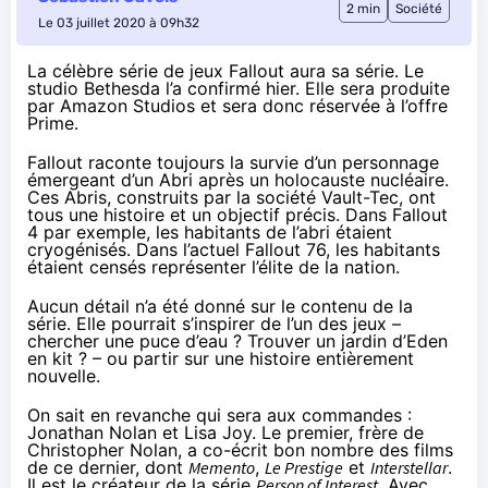
2 min
Société
Le 03 juillet 2020 à 09h32
La célèbre série de jeux Fallout aura sa série. Le
studio Bethesda
l’a confirmé hier
. Elle sera produite
par Amazon Studios et sera donc réservée à l’offre
Prime.
Fallout raconte toujours la survie d’un personnage
émergeant d’un Abri après un holocauste nucléaire.
Ces Abris, construits par la société Vault-Tec, ont
tous une histoire et un objectif précis. Dans Fallout
4 par exemple, les habitants de l’abri étaient
cryogénisés. Dans l’actuel Fallout 76, les habitants
étaient censés représenter l’élite de la nation.
Aucun détail n’a été donné sur le contenu de la
série. Elle pourrait s’inspirer de l’un des jeux –
chercher une puce d’eau ? Trouver un jardin d’Eden
en kit ? – ou partir sur une histoire entièrement
nouvelle.
On sait en revanche qui sera aux commandes :
Jonathan Nolan et Lisa Joy. Le premier, frère de
Christopher Nolan, a co-écrit bon nombre des films
de ce dernier, dont
Memento
,
Le Prestige
et
Interstellar
.
Il est le créateur de la série
Person of Interest
. Avec