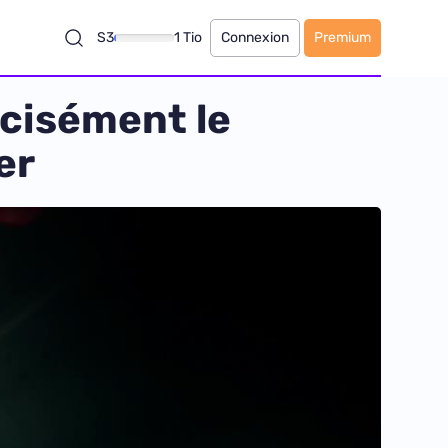
S3
1 Tio
Connexion
Premium
écisément le
er