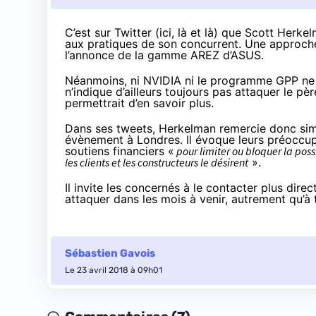
C’est sur Twitter (
ici
,
là
et
là
) que Scott Herkel
aux pratiques de son concurrent. Une approche
l’annonce de la gamme AREZ d’ASUS
.
Néanmoins, ni NVIDIA ni le programme GPP ne s
n’indique d’ailleurs toujours pas attaquer le pè
permettrait d’en savoir plus.
Dans ses tweets, Herkelman remercie donc simp
évènement à Londres. Il évoque leurs préoccupat
soutiens financiers «
pour limiter ou bloquer la poss
les clients et les constructeurs le désirent
».
Il invite les concernés à le contacter plus di
attaquer dans les mois à venir, autrement qu’à 
Sébastien Gavois
Le 23 avril 2018 à 09h01