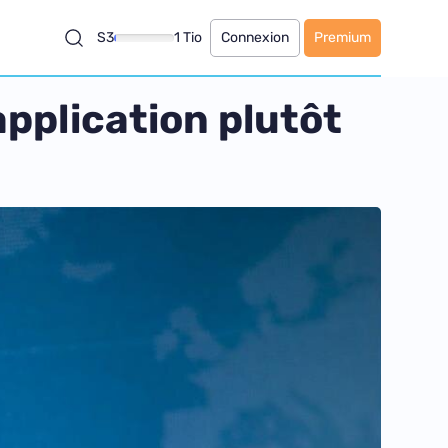
S3
1 Tio
Connexion
Premium
application plutôt