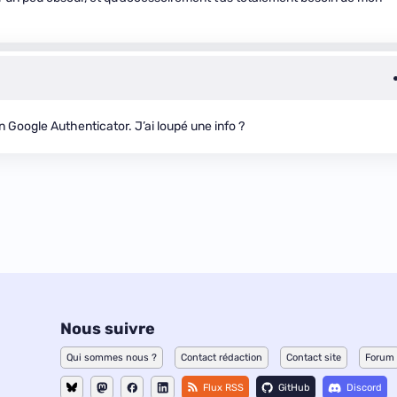
n Google Authenticator. J’ai loupé une info ?
Nous suivre
Qui sommes nous ?
Contact rédaction
Contact site
Forum
Flux RSS
GitHub
Discord