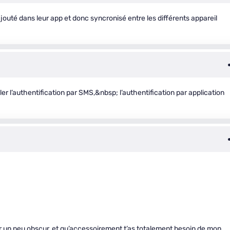
jouté dans leur app et donc syncronisé entre les différents appareil
ler l’authentification par SMS,&nbsp; l’authentification par application
eur un peu obscur, et qu’accessoirement t’as totalement besoin de mon