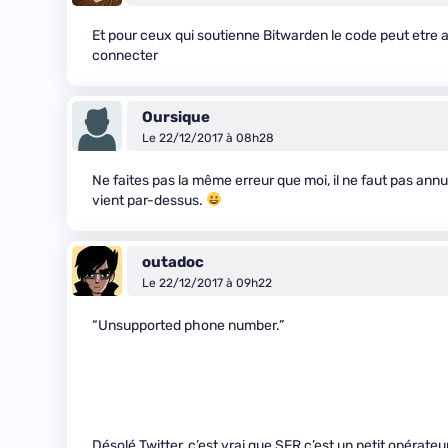
Et pour ceux qui soutienne Bitwarden le code peut etre a
connecter
Oursique
Le 22/12/2017 à 08h28
Ne faites pas la même erreur que moi, il ne faut pas annu
vient par-dessus.
outadoc
Le 22/12/2017 à 09h22
“Unsupported phone number.”
Désolé Twitter, c’est vrai que SFR c’est un petit opérat