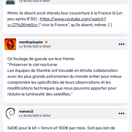
Le 10/05/2021 à 10h01
Mmm, ils disent avoir étendu leur couverture à la France là (un
peu après 8’30) :
https://www.youtube.com/watch?
v=J71s2KmkSrc
(“vive la France”, qu’ils disent, même :) )
merlinpimpim
Premium
Le 10/05/2021 à 13h20
Ce foutage de gueule sur leur Home:
“Préserver le ciel nocturne
Les équipes de Starlink ont travaillé en étroite collaboration
avec les plus grands astronomes du monde entier pour mieux
comprendre les spécificités de leurs observations et les
modifications techniques que nous pouvons apporter pour
réduire la luminosité des satellites.”
wanou2
Le 10/05/2021 à 13h54
560€ pour le kit + l’envoi et 100€ par mois. Soit pas loin de