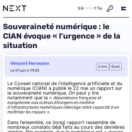
S3
1 Tio
Souveraineté numérique : le
CIAN évoque « l’urgence » de la
situation
Vincent Hermann
2 min
Droit
Le 01 juin à 17h33
Le Conseil national de l’intelligence artificielle et du
numérique (CIAN) a
publié le 22 mai
un rapport sur
la souveraineté numérique. On peut y lire
notamment que la «
dépendance française et
européenne aux acteurs étrangers en matière
d’infrastructures numériques interroge notre capacité à en
maîtriser les risques
».
Dans l’ensemble, ce (long) rapport rassemble de
nombreux constats déjà faits au cours des dernières
années. Par exemple, que le numérique est «
dominé