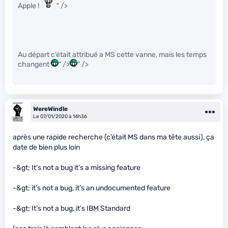
Apple !
" />
Au départ c’était attribué a MS cette vanne, mais les temps
changent
" />
" />
WereWindle
Le 07/01/2020 à 14h36
après une rapide recherche (c’était MS dans ma tête aussi), ça
date de bien plus loin
-&gt; It’s not a bug it’s a missing feature
-&gt; it’s not a bug, it’s an undocumented feature
-&gt; It’s not a bug, it’s IBM Standard