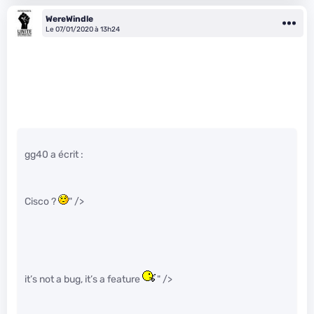
WereWindle
Le 07/01/2020 à 13h24
gg40 a écrit :
Cisco ?
" />
it’s not a bug, it’s a feature
" />