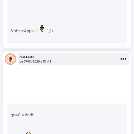
&nbsp;Apple !
" />
misterB
Le 07/01/2020 à 13h48
gg40 a écrit :