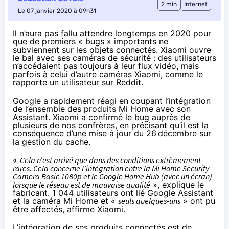
2 min
Internet
Le 07 janvier 2020 à 09h31
Il n’aura pas fallu attendre longtemps en 2020 pour
que de premiers « bugs » importants ne
subviennent sur les objets connectés. Xiaomi ouvre
le bal avec ses caméras de sécurité : des utilisateurs
n’accédaient pas toujours à leur flux vidéo, mais
parfois à celui d’autre caméras Xiaomi,
comme le
rapporte un utilisateur sur Reddit
.
Google a rapidement réagi en coupant l’intégration
de l’ensemble des produits Mi Home avec son
Assistant. Xiaomi
a confirmé le bug
auprès de
plusieurs de nos confrères, en précisant qu’il est la
conséquence d’une mise à jour du 26 décembre sur
la gestion du cache.
«
Cela n’est arrivé que dans des conditions extrêmement
rares. Cela concerne l’intégration entre la Mi Home Security
Camera Basic 1080p et le Google Home Hub (avec un écran)
lorsque le réseau est de mauvaise qualité
», explique le
fabricant. 1 044 utilisateurs ont lié Google Assistant
et la caméra Mi Home et «
seuls quelques-uns
» ont pu
être affectés, affirme Xiaomi.
L’intégration de ses produits connectés est de