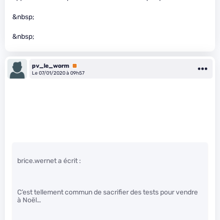
&nbsp;
&nbsp;
pv_le_worm
Premium
Le 07/01/2020 à 09h57
brice.wernet a écrit :
C’est tellement commun de sacrifier des tests pour vendre
à Noël…