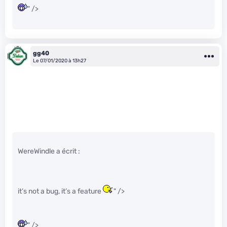
" />
gg40
Le 07/01/2020 à 13h27
WereWindle a écrit :
it’s not a bug, it’s a feature
" />
" />