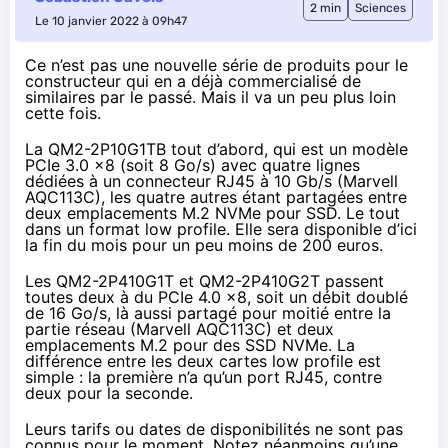
2 min
Sciences
Le 10 janvier 2022 à 09h47
Ce n’est pas une nouvelle série de produits pour le
constructeur qui en a déjà commercialisé de
similaires par le passé. Mais il va un peu plus loin
cette fois.
La
QM2-2P10G1TB
tout d’abord, qui est un modèle
PCIe 3.0 x8 (soit 8 Go/s) avec quatre lignes
dédiées à un connecteur RJ45 à 10 Gb/s (Marvell
AQC113C), les quatre autres étant partagées entre
deux emplacements M.2 NVMe pour SSD. Le tout
dans un format low profile. Elle sera disponible d’ici
la fin du mois pour
un peu moins de 200 euros
.
Les
QM2-2P410G1T
et
QM2-2P410G2T
passent
toutes deux à du PCIe 4.0 x8, soit un débit doublé
de 16 Go/s, là aussi partagé pour moitié entre la
partie réseau (Marvell AQC113C) et deux
emplacements M.2 pour des SSD NVMe. La
différence entre les deux cartes low profile est
simple : la première n’a qu’un port RJ45, contre
deux pour la seconde.
Leurs tarifs ou dates de disponibilités ne sont pas
connus pour le moment. Notez néanmoins qu’une