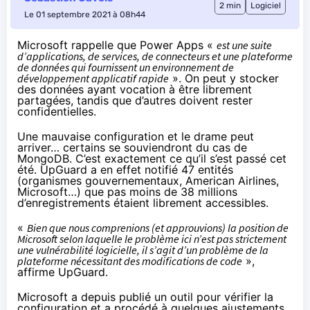
2 min
Logiciel
Le 01 septembre 2021 à 08h44
Microsoft rappelle que Power Apps «
est une suite
d’applications, de services, de connecteurs et une plateforme
de données qui fournissent un environnement de
développement applicatif rapide
». On peut y stocker
des données ayant vocation à être librement
partagées, tandis que d’autres doivent rester
confidentielles.
Une mauvaise configuration et le drame peut
arriver… certains se
souviendront du cas de
MongoDB
. C’est exactement ce qu’il s’est passé cet
été.
UpGuard
a en effet notifié 47 entités
(organismes gouvernementaux, American Airlines,
Microsoft…) que pas moins de 38 millions
d’enregistrements étaient librement accessibles.
«
Bien que nous comprenions (et approuvions) la position de
Microsoft selon laquelle le problème ici n’est pas strictement
une vulnérabilité logicielle, il s’agit d’un problème de la
plateforme nécessitant des modifications de code
»,
affirme UpGuard.
Microsoft a depuis publié
un outil pour vérifier la
configuration
et a procédé à
quelques ajustements