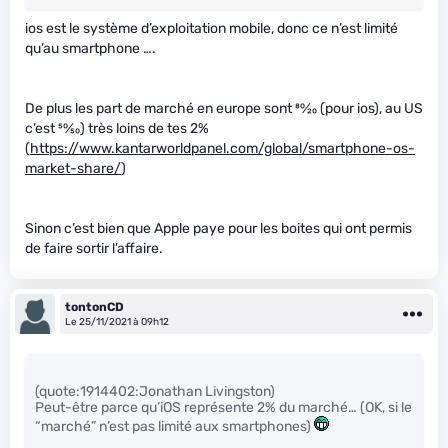
ios est le système d’exploitation mobile, donc ce n’est limité
qu’au smartphone ….
De plus les part de marché en europe sont
80
⁄
20
(pour ios), au US
c’est
50
⁄
50
) très loins de tes 2%
(
https://www.kantarworldpanel.com/global/smartphone-os-
market-share/
)
Sinon c’est bien que Apple paye pour les boites qui ont permis
de faire sortir l’affaire.
tontonCD
Le 25/11/2021 à 09h12
(quote:1914402:Jonathan Livingston)
Peut-être parce qu’iOS représente 2% du marché… (OK, si le
“marché” n’est pas limité aux smartphones)