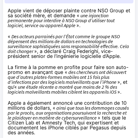
Apple vient de déposer plainte contre NSO Group et
sa société mère, et
demande
«
une injonction
permanente pour interdire à NSO Group d’utiliser tout
logiciel, service ou appareil Apple
».
«
Des acteurs parrainés par l’État comme le groupe NSO
dépensent des millions de dollars en technologies de
surveillance sophistiquées sans responsabilité effective. Cela
doit changer
», a déclaré Craig Federighi, vice-
président senior de l’ingénierie logicielle d’Apple.
La firme à la pomme en profite pour faire son auto-
promo en avançant que «
des chercheurs ont découvert
que d’autres plates-formes mobiles ont 15 fois plus
d’infections par des logiciels malveillants que l’iPhone
», et
qu’«
une étude récente a montré que moins de 2 % des
logiciels malveillants mobiles ciblent les appareils iOS
».
Apple a également annoncé une contribution de 10
millions de dollars, «
ainsi que tous les dommages causés
par le procès, aux organisations poursuivant la recherche et
le plaidoyer en matière de cybersurveillance
» tels que le
Citizen Lab et Amnesty Tech, qui expertisent et
documentent les iPhone ciblés par Pegasus depuis
des années.