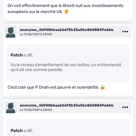
On voit effectivement que le Brexit nuit aux investissements
européens sur le marché UK.
anonyme_0df40bbaa266f3b35a5bc8608849e6bb
Le 11/06/2021 à 23h43
Patch
a dit:
Vu le niveau d’endettement de ses boîtes, ca m’étonnerait
qu’il ait une somme pareille.
C’est clair que P Drahi est pauvre et surendetté.
anonyme_0df40bbaa266f3b35a5bc8608849e6bb
Le 11/06/2021 à 23h50
Patch
a dit: