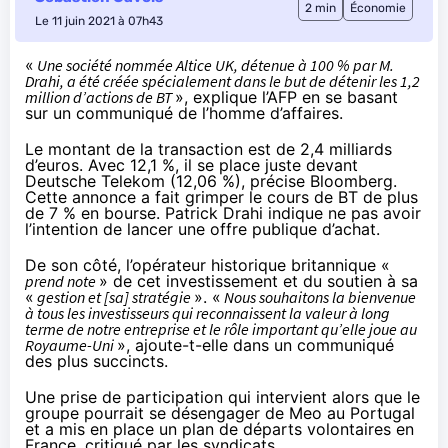
2 min
Économie
Le 11 juin 2021 à 07h43
«
Une société nommée Altice UK, détenue à 100 % par M.
Drahi, a été créée spécialement dans le but de détenir les 1,2
million d’actions de BT
»,
explique l’AFP
en se basant
sur un communiqué de l’homme d’affaires.
Le montant de la transaction est de 2,4 milliards
d’euros. Avec 12,1 %, il se place juste devant
Deutsche Telekom (12,06 %),
précise Bloomberg
.
Cette annonce a fait grimper le cours de BT de plus
de 7 % en bourse. Patrick Drahi indique ne pas avoir
l’intention de lancer une offre publique d’achat.
De son côté,
l’opérateur historique britannique
«
prend note
» de cet investissement et du soutien à sa
«
gestion et [sa] stratégie
». «
Nous souhaitons la bienvenue
à tous les investisseurs qui reconnaissent la valeur à long
terme de notre entreprise et le rôle important qu’elle joue au
Royaume-Uni
», ajoute-t-elle dans un communiqué
des plus succincts.
Une prise de participation qui intervient alors que le
groupe pourrait se
désengager de Meo au Portugal
et a mis en place
un plan de départs volontaires
en
France,
critiqué par les syndicats
.