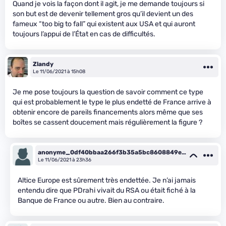
Quand je vois la façon dont il agit, je me demande toujours si
son but est de devenir tellement gros qu’il devient un des
fameux “too big to fall” qui existent aux USA et qui auront
toujours l’appui de l’État en cas de difficultés.
Zlandy
Le 11/06/2021 à 15h08
Je me pose toujours la question de savoir comment ce type
qui est probablement le type le plus endetté de France arrive à
obtenir encore de pareils financements alors même que ses
boîtes se cassent doucement mais régulièrement la figure ?
anonyme_0df40bbaa266f3b35a5bc8608849e6
bb
Le 11/06/2021 à 23h36
Altice Europe est sûrement très endettée. Je n’ai jamais
entendu dire que PDrahi vivait du RSA ou était fiché à la
Banque de France ou autre. Bien au contraire.