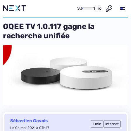
S3
1 Tio
OQEE TV 1.0.117 gagne la
recherche unifiée
Sébastien Gavois
1 min
Internet
Le 04 mai 2021 à 07h47