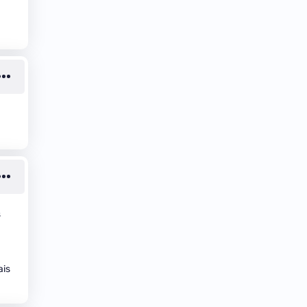
s
ais