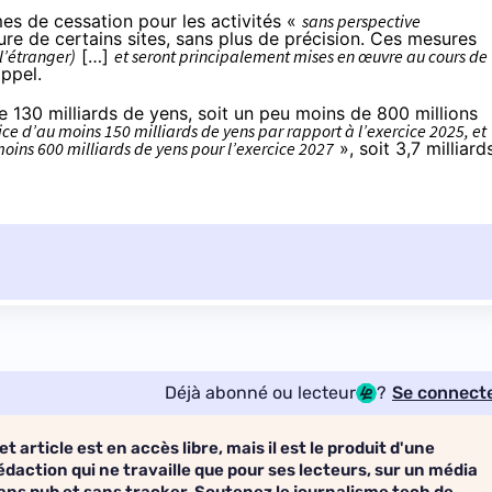
es de cessation pour les activités «
sans perspective
ure de certains sites, sans plus de précision. Ces mesures
l’étranger)
[…]
et seront principalement mises en œuvre au cours de
appel.
e 130 milliards de yens, soit un peu moins de 800 millions
ce d’au moins 150 milliards de yens par rapport à l’exercice 2025, et
moins 600 milliards de yens pour l’exercice 2027
», soit 3,7 milliard
Déjà abonné ou lecteur
?
Se connect
et article est en accès libre, mais il est le produit d'une
édaction qui ne travaille que pour ses lecteurs, sur un média
ans pub et sans tracker. Soutenez le journalisme tech de