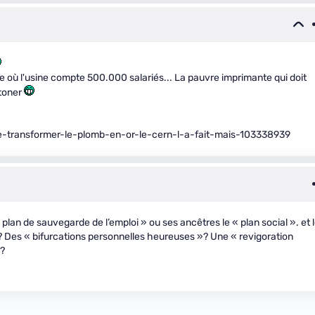
ne où l'usine compte 500.000 salariés... La pauvre imprimante qui doit
 toner
e-transformer-le-plomb-en-or-le-cern-l-a-fait-mais-103338939
 plan de sauvegarde de l’emploi » ou ses ancêtres le « plan social ». et 
? Des « bifurcations personnelles heureuses »? Une « revigoration
»?