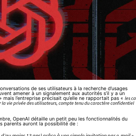
onversations de ses utilisateurs à la recherche d’usages
vent amener à un signalement aux autorités s’il y a un
 mais l’entreprise précisait qu’elle ne rapportait pas «
les ca
 la vie privée des utilisateurs, compte tenu du caractère confidentiel
re, OpenAI détaille un petit peu les fonctionnalités du
s parents auront la possibilité de :
 d’au moins 13 ans) grâce à une simple invitation par e-mail
»