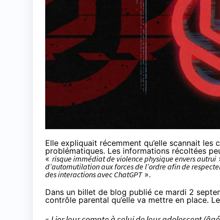
Elle expliquait récemment qu’elle
scannait
les c
problématiques. Les informations récoltées peu
«
risque immédiat de violence physique envers autrui
»
d’automutilation aux forces de l’ordre afin de respecter
des interactions avec ChatGPT
».
Dans un billet de blog
publié
ce mardi 2 septemb
contrôle parental qu’elle va mettre en place. Le
«
Lier leur compte à celui de leur adolescent (âgé