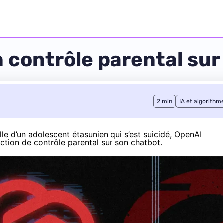
 contrôle parental su
2 min
IA et algorithm
lle d’un adolescent étasunien qui s’est suicidé, OpenAI
nction de contrôle parental sur son chatbot.