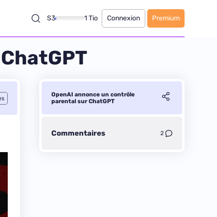
S3
1 Tio
Connexion
Premium
r ChatGPT
OpenAI annonce un contrôle
es
parental sur ChatGPT
Commentaires
2