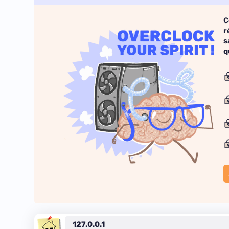
C
r
s
q
127.0.0.1