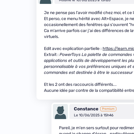
Je ne pense pas l'avoir modifié chez moi, et ce 
Et perso, ce menu hérité avec Alt+Espace, je ne 
occasionellement des fenêtres qui s'ouvrent "hor
Ca m'arrive parfois car j'ai des différences de l
virtuels.
Edit avec explication partielle :
https://learn.
Extrait :
PowerToys La palette de commandes v
applications et outils de développement les plu
personnalisable à vos préférences uniques et e
commandes est destinée à être le successeur
Et les 2 ont des raccourcis différents...
Aucune idée par contre de la compatibilité entre 
Constance
Premium
Le 10/06/2025 à 15h46
Pareil, je m'en sers surtout pour redime
quand je change d'écran… particulièrem