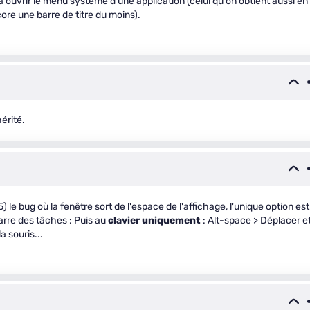
 à ouvrir le menu système d'une application (celui qu'on obtient aussi en
core une barre de titre du moins).
érité.
) le bug où la fenêtre sort de l'espace de l'affichage, l'unique option est
barre des tâches : Puis au
clavier uniquement
: Alt-space > Déplacer e
a souris...