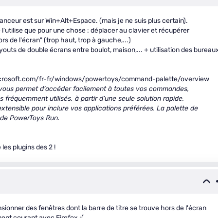
lanceur est sur Win+Alt+Espace. (mais je ne suis plus certain).
l'utilise que pour une chose : déplacer au clavier et récupérer
s de l'écran" (trop haut, trop à gauche,...)
ayouts de double écrans entre boulot, maison,... + utilisation des bureau
microsoft.com/fr-fr/windows/powertoys/command-palette/overview
ous permet d’accéder facilement à toutes vos commandes,
s fréquemment utilisés, à partir d’une seule solution rapide,
xtensible pour inclure vos applications préférées. La palette de
 de PowerToys Run.
les plugins des 2 !
nsionner des fenêtres dont la barre de titre se trouve hors de l'écran
ent courant avec Firefox :(