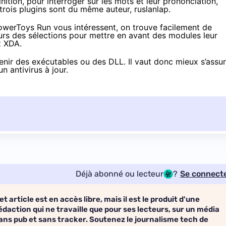
inition
, pour interroger sur les mots et leur prononciation,
trois plugins sont du même auteur, ruslanlap.
 PowerToys Run vous intéressent, on trouve facilement de
urs des sélections pour mettre en avant des modules leur
z XDA
.
nir des exécutables ou des DLL. Il vaut donc mieux s’assur
n antivirus à jour.
Déjà abonné ou lecteur
?
Se connect
et article est en accès libre, mais il est le produit d'une
édaction qui ne travaille que pour ses lecteurs, sur un média
ans pub et sans tracker. Soutenez le journalisme tech de