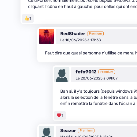
Celui-ci sert normalement,
au moins depuis Windows 3
,
cliquant l'icône en haut à gauche, pour celles qui ont en
1
RedShader
Premium
Le 10/06/2025 à 13h38
Faut dire que quasi personne n'utilise ce menu h
fofo9012
Premium
Le 20/06/2025 à 09h07
Bah si, il y'a toujours (depuis windows 95
alors la selection de la fenêtre dans la 
enfin remettre la fenêtre dans l'écran à l
1
Seazor
Premium
Modifié le 10/06/2025 à 15h26