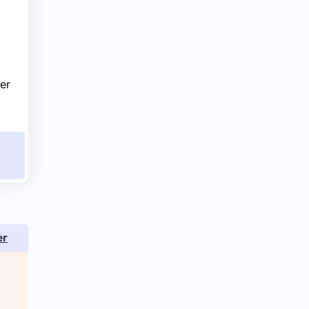
er
er