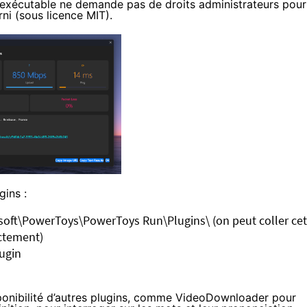
l’exécutable ne demande pas de droits administrateurs pour
ni (sous licence MIT).
gins :
oft\PowerToys\PowerToys Run\Plugins\ (on peut coller cet
ectement)
ugin
ponibilité d’autres plugins, comme
VideoDownloader
pour