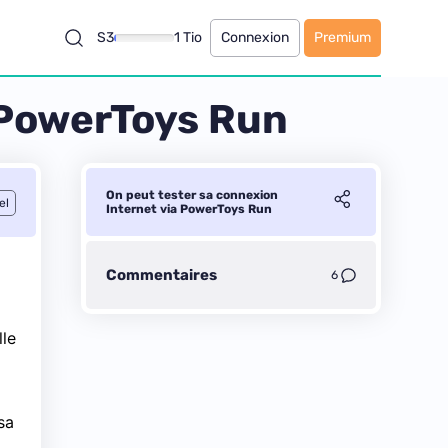
S3
1 Tio
Connexion
Premium
 PowerToys Run
On peut tester sa connexion
el
Internet via PowerToys Run
Commentaires
6
lle
sa