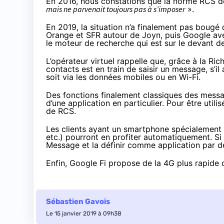
En 2016
, nous constations que la norme RCS 
mais ne parvenait toujours pas à s’imposer
».
En 2019, la situation n’a finalement pas bougé d
Orange et SFR autour de Joyn
, puis
Google ave
le moteur de recherche qui est sur le devant d
L’opérateur virtuel rappelle que, grâce à la R
contacts est en train de saisir un message, s’il
soit via les données mobiles ou en Wi-Fi.
Des fonctions finalement classiques des messa
d’une application en particulier. Pour être util
de RCS.
Les clients ayant un smartphone
spécialement
etc.) pourront en profiter automatiquement. S
Message et la définir comme application par d
Enfin, Google Fi propose de la 4G plus rapide
Sébastien Gavois
Le 15 janvier 2019 à 09h38