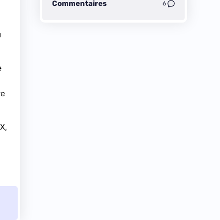
Commentaires
6
u
e
re
X,