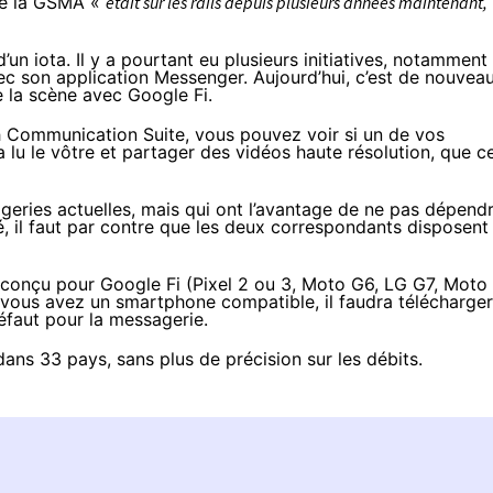
de la GSMA «
était sur les rails depuis plusieurs années maintenant,
’un iota. Il y a pourtant eu plusieurs initiatives, notamment
c son application Messenger
. Aujourd’hui, c’est de nouvea
e la scène
avec Google Fi
.
ich Communication Suite, vous pouvez voir si un de vos
 a lu le vôtre et partager des vidéos haute résolution, que c
geries actuelles, mais qui ont l’avantage de ne pas dépend
isé, il faut par contre que les deux correspondants disposent
 conçu pour Google Fi
(Pixel 2 ou 3, Moto G6, LG G7, Moto 
i vous avez
un smartphone compatible
, il faudra télécharger
éfaut pour la messagerie.
dans 33 pays
, sans plus de précision sur les débits.