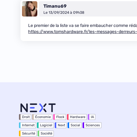
Timanu69
Le 13/09/2024 à 09h38
Le premier de la liste va se faire embaucher comme réd
https://www.tomshardware.fr/les-messages-derreurs-
Droit
Économie
Flock
Hardware
IA
Internet
Logiciel
Next
Social
Sciences
Sécurité
Société