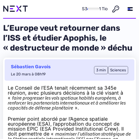
S3
1 Tio
L’Europe veut retourner dans
l’ISS et étudier Apophis, le
« destructeur de monde » déchu
Sébastien Gavois
3 min
Sciences
Le 20 mars à 08h19
Le Conseil de l’ESA tenait récemment sa 345e
réunion, avec
plusieurs décisions
à la clé visant à
«
faire progresser les vols spatiaux habités européens, à
renforcer les partenariats internationaux et à améliorer les
capacités de défense planétaire
».
Premier point abordé par l’Agence spatiale
européenne (ESA), l’approbation du concept de
mission EPIC (ESA Provided Institutional Crew). Il
doit permettre de «
maximiser l’utilisation stratégique de
la Station spatiale internationale (ISS) par l’Europe, en