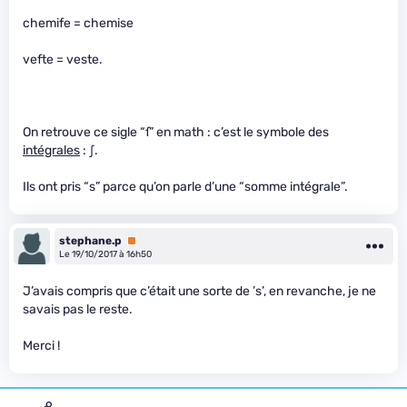
chemife = chemise
vefte = veste.
On retrouve ce sigle “ſ” en math : c’est le symbole des
intégrales
: ∫.
Ils ont pris “s” parce qu’on parle d’une “somme intégrale”.
stephane.p
Premium
Le 19/10/2017 à 16h50
J’avais compris que c’était une sorte de ’s’, en revanche, je ne
savais pas le reste.
Merci !