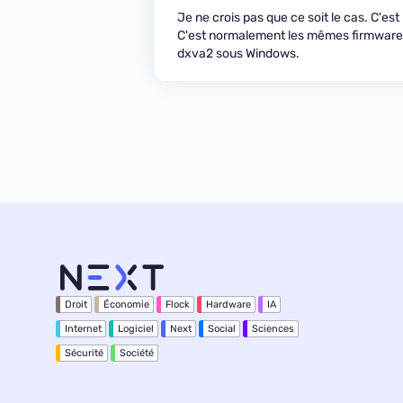
Je ne crois pas que ce soit le cas. C'e
C'est normalement les mêmes firmwares
dxva2 sous Windows.
Droit
Économie
Flock
Hardware
IA
Internet
Logiciel
Next
Social
Sciences
Sécurité
Société