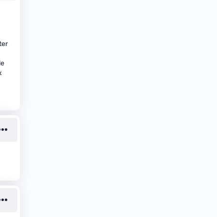
ter
le
x