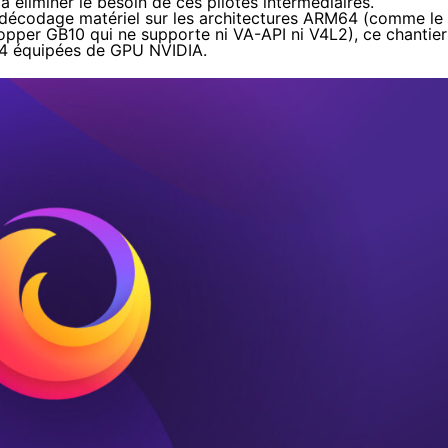
éliminer le besoin de ces pilotes intermédiaires.
le décodage matériel sur les architectures ARM64 (comme le
per GB10 qui ne supporte ni VA-API ni V4L2), ce chantier
_64 équipées de GPU NVIDIA.