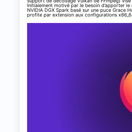
support de décodage Vulkan de FFmpeg) vise à 
Initialement motivé par le besoin d’apporter 
NVIDIA DGX Spark basé sur une puce Grace Hop
profite par extension aux configurations x86