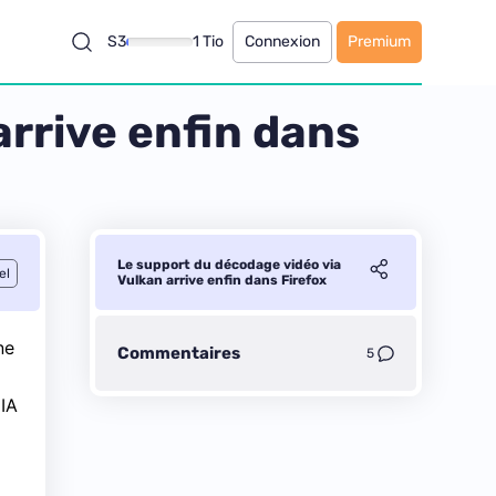
S3
1 Tio
Connexion
Premium
arrive enfin dans
Le support du décodage vidéo via
el
Vulkan arrive enfin dans Firefox
ne
Commentaires
5
DIA