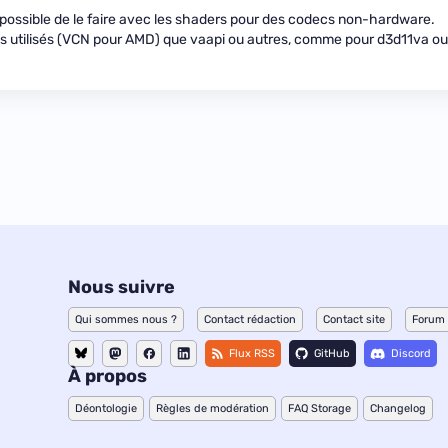
st possible de le faire avec les shaders pour des codecs non-hardware.
 utilisés (VCN pour AMD) que vaapi ou autres, comme pour d3d11va ou
Nous suivre
Qui sommes nous ?
Contact rédaction
Contact site
Forum
Flux RSS
GitHub
Discord
À propos
Déontologie
Règles de modération
FAQ Storage
Changelog