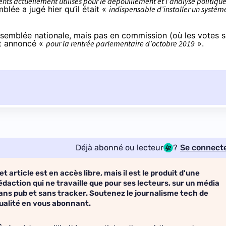
nts actuellement utilisés pour le dépouillement et l’analyse politiqu
emblée a
jugé
hier qu’il était «
indispensable d’installer un systèm
Assemblée nationale, mais pas en commission (où les votes 
est annoncé «
pour la rentrée parlementaire d’octobre 2019
».
Déjà abonné ou lecteur
?
Se connect
et article est en accès libre, mais il est le produit d'une
édaction qui ne travaille que pour ses lecteurs, sur un média
ans pub et sans tracker. Soutenez le journalisme tech de
ualité en vous abonnant.