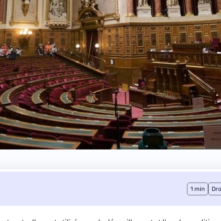
1 min
Dro