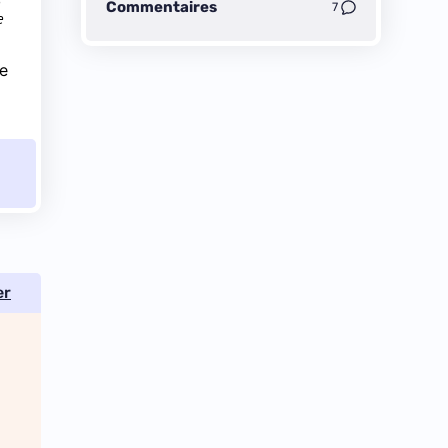
e
Commentaires
7
e
se
er