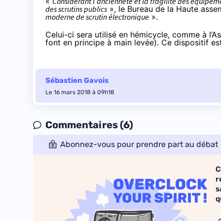
«
Considérant l’ancienneté et la fragilité des équipeme
des scrutins publics
», le Bureau de la Haute ass
moderne de scrutin électronique
».
Celui-ci sera utilisé en hémicycle, comme à l’
font en principe à main levée). Ce dispositif 
Sébastien Gavois
Le 16 mars 2018 à 09h18
Commentaires (6)
Abonnez-vous pour prendre part au débat
C
r
s
q