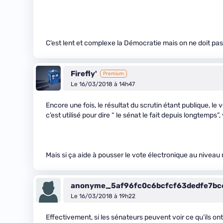
C’est lent et complexe la Démocratie mais on ne doit pas 
Firefly'
Premium
Le 16/03/2018 à 14h47
Encore une fois, le résultat du scrutin étant publique, le 
c’est utilisé pour dire “ le sénat le fait depuis longtemp
Mais si ça aide à pousser le vote électronique au niveau 
anonyme_5af96fc0c6bcfcf63dedfe7b
Le 16/03/2018 à 19h22
Effectivement, si les sénateurs peuvent voir ce qu’ils on