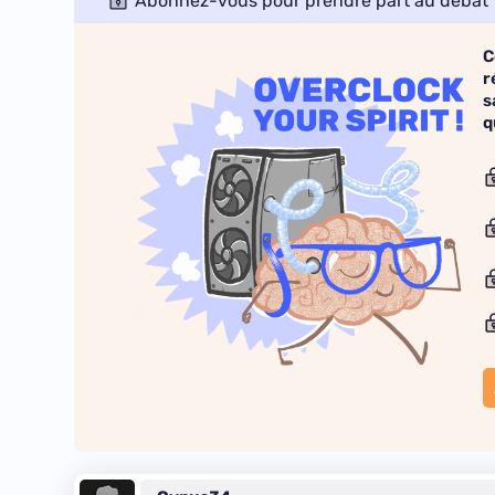
Abonnez-vous pour prendre part au débat
C
r
s
q