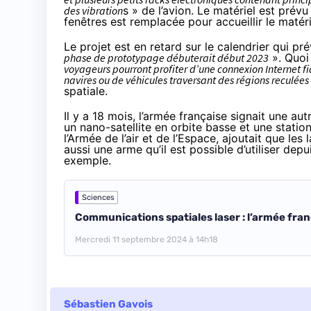
des vibration
s » de l’avion. Le matériel est prévu
fenêtres est remplacée pour accueillir le matéri
Le projet est en retard sur le calendrier qui pr
phase de prototypage débuterait début 2023
». Quoi 
voyageurs pourront profiter d’une connexion Internet fi
navires ou de véhicules traversant des régions reculées
spatiale.
Il y a 18 mois, l’armée française signait une au
un nano-satellite en orbite basse et une statio
l’Armée de l’air et de l’Espace, ajoutait que les
aussi une arme qu’il est possible d’utiliser depu
exemple.
Sciences
Communications spatiales laser : l’armée fra
Mercredi 11 septembre 2024 à 14h18
Sébastien Gavois