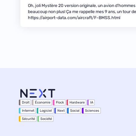
Oh, joli Mystère 20 version originale, un avion d'hommes 
beaucoup non plus! Ça me rappelle mes 9 ans, un tour d
https://airport-data.com/aircraft/F-BMSS.html
Droit
Économie
Flock
Hardware
IA
Internet
Logiciel
Next
Social
Sciences
Sécurité
Société