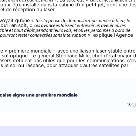
 pour être installé dans la cabine d’un petit jet, dont une de
el de réception du laser.
évoyait qu’une «
fois la phase de démonstration menée à bien, la
qu’il en soit, «
ces avancées laissent entrevoir un avenir où les
able et haut débit pendant leurs vols, et où les personnes à bord de
 pourront rester connectées sans interruption
», explique l’Agence
tre « première mondiale » avec une liaison laser stable entre
n sol optique. Le général Stéphane Mille, chef d’état-major 
 lasers n’étaient pas utiles que pour les communications, c’es
is le sol ou l’espace, pour attaquer d’autres satellites par
nçaise signe une première mondiale
13