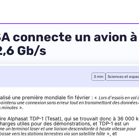
ESA connecte un avion à 
2,6 Gb/s
3 min
Sciences et espa
alisé une première mondiale fin février : «
Lors d’essais en vol 
 maintenu une connexion sans erreur tout en transmettant des données
s minutes
».
aire
Alphasat TDP-1
(Tesat), qui se trouvait donc à 36 000 
charges utiles pour des démonstrations, et TDP-1 est un
ne un terminal laser et une liaison descendante à haute vitesse pour
sse vers les stations terrestres via son satellite hôte
», et