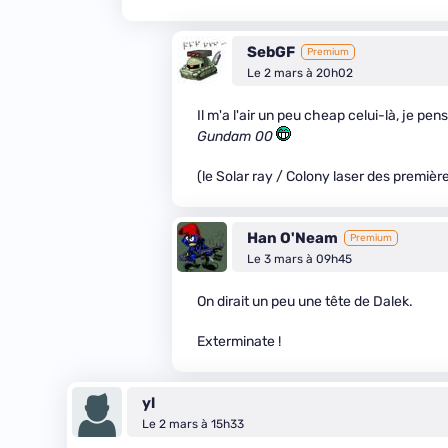
SebGF
Premium
Le 2 mars à 20h02
Il m'a l'air un peu cheap celui-là, je p
Gundam 00
(le Solar ray / Colony laser des premiè
Han O'Neam
Premium
Le 3 mars à 09h45
On dirait un peu une tête de Dalek.
Exterminate !
yl
Le 2 mars à 15h33