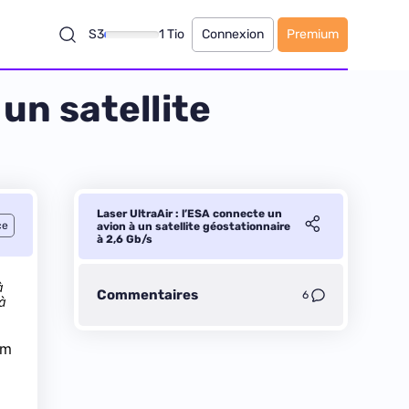
S3
1 Tio
Connexion
Premium
un satellite
Laser UltraAir : l’ESA connecte un
ce
avion à un satellite géostationnaire
à 2,6 Gb/s
à
Commentaires
6
 à
km