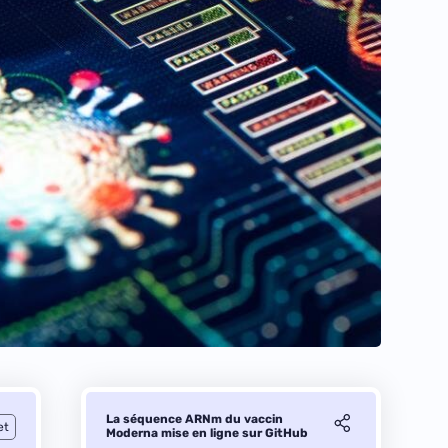
La séquence ARNm du vaccin
et
Moderna mise en ligne sur GitHub