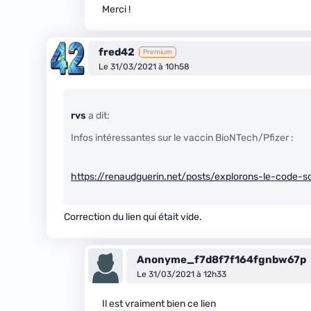
Merci !
fred42
Premium
Le 31/03/2021 à 10h58
rvs
a dit:
Infos intéressantes sur le vaccin BioNTech/Pfizer :
https://renaudguerin.net/posts/explorons-le-code-s
Correction du lien qui était vide.
Anonyme_f7d8f7f164fgnbw67p
Le 31/03/2021 à 12h33
Il est vraiment bien ce lien