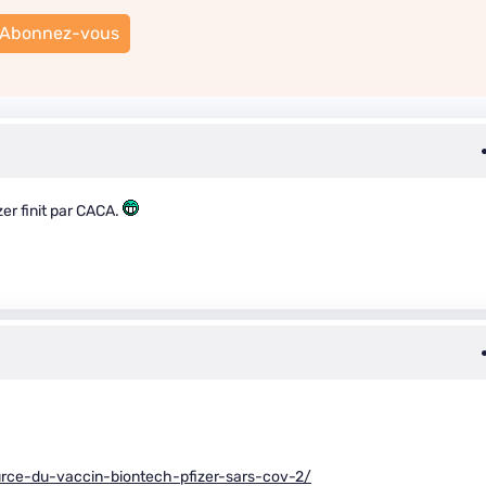
Abonnez-vous
er finit par CACA.
urce-du-vaccin-biontech-pfizer-sars-cov-2/