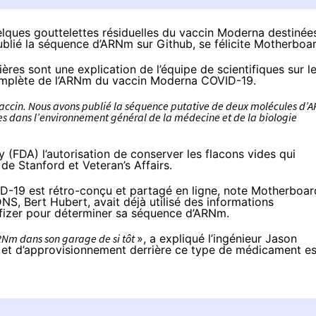
elques gouttelettes résiduelles du vaccin Moderna destinée
 publié la séquence d’ARNm sur Github, se
félicite
Motherboar
res sont une explication de l’équipe de scientifiques sur l
complète de l’ARNm du vaccin Moderna COVID-19.
vaccin. Nous avons publié la séquence putative de deux molécules d’
s dans l’environnement général de la médecine et de la biologie
.
(FDA) l’autorisation de conserver les flacons vides qui
 de Stanford et Veteran’s Affairs.
ID-19 est rétro-conçu et partagé en ligne, note Motherboar
, Bert Hubert, avait déjà utilisé des informations
Pfizer pour déterminer sa séquence d’ARNm.
RNm dans son garage de si tôt
», a
expliqué
l’ingénieur Jason
n et d’approvisionnement derrière ce type de médicament es