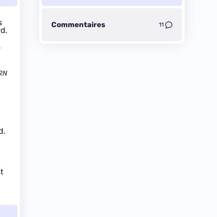
s
Commentaires
11
d.
e
ARN
d.
t