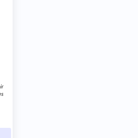
ir
es