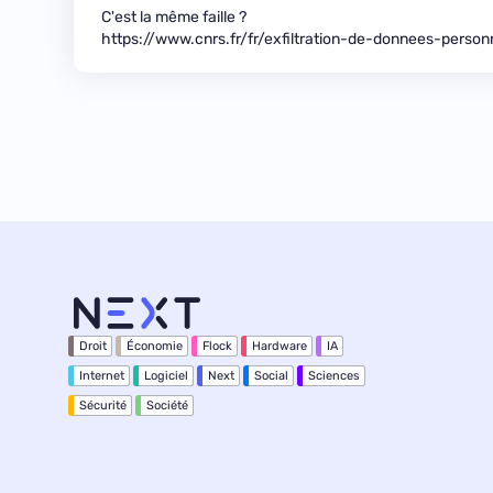
C'est la même faille ?
https://www.cnrs.fr/fr/exfiltration-de-donnees-person
Droit
Économie
Flock
Hardware
IA
Internet
Logiciel
Next
Social
Sciences
Sécurité
Société