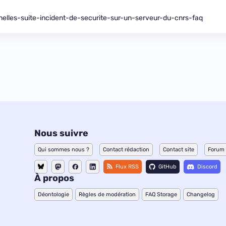
nelles-suite-incident-de-securite-sur-un-serveur-du-cnrs-faq
Nous suivre
Qui sommes nous ?
Contact rédaction
Contact site
Forum
Flux RSS
GitHub
Discord
À propos
Déontologie
Règles de modération
FAQ Storage
Changelog