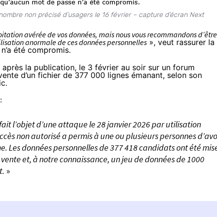
 nombre non précisé d’usagers le 16 février – capture d’écran Next
loitation avérée de vos données, mais nous vous recommandons d’être
ilisation anormale de ces données personnelles
», veut rassurer la
 n’a été compromis.
près la publication, le 3 février au soir sur un forum
 vente d’un fichier de 377 000 lignes émanant, selon son
ic.
:
fait l’objet d’une attaque le 28 janvier 2026 par utilisation
cès non autorisé a permis à une ou plusieurs personnes d’avo
me. Les données personnelles de 377 418 candidats ont été mis
r vente et, à notre connaissance, un jeu de données de 1000
t.
»