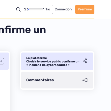
S3
1 Tio
Connexion
Premium
onfirme un
La plateforme
té
Choisir le service public confirme un
« incident de cybersécurité »
Commentaires
3