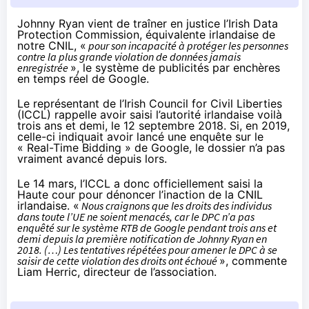
Johnny Ryan vient
de traîner en justice
l’Irish Data
Protection Commission, équivalente irlandaise de
notre CNIL, «
pour son incapacité à protéger les personnes
contre la plus grande violation de données jamais
enregistrée
», le système de publicités par enchères
en temps réel de Google.
Le représentant de l’Irish Council for Civil Liberties
(ICCL) rappelle avoir saisi l’autorité irlandaise voilà
trois ans et demi, le 12 septembre 2018. Si, en 2019,
celle-ci indiquait avoir lancé une enquête sur le
« Real-Time Bidding » de Google, le dossier n’a pas
vraiment avancé depuis lors.
Le 14 mars, l’ICCL a donc officiellement saisi la
Haute cour pour dénoncer l’inaction de la CNIL
irlandaise. «
Nous craignons que les droits des individus
dans toute l’UE ne soient menacés, car le DPC n’a pas
enquêté sur le système RTB de Google pendant trois ans et
demi depuis la première notification de Johnny Ryan en
2018. (…) Les tentatives répétées pour amener le DPC à se
saisir de cette violation des droits ont échoué
»,
commente
Liam Herric, directeur de l’association.