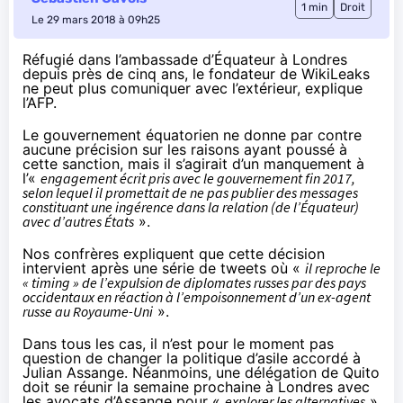
1 min
Droit
Le 29 mars 2018 à 09h25
Réfugié dans l’ambassade d’Équateur à Londres
depuis près de cinq ans, le fondateur de WikiLeaks
ne peut plus comuniquer avec l’extérieur,
explique
l’AFP
.
Le gouvernement équatorien ne donne par contre
aucune précision sur les raisons ayant poussé à
cette sanction, mais il s’agirait d’un manquement à
l’«
engagement écrit pris avec le gouvernement fin 2017,
selon lequel il promettait de ne pas publier des messages
constituant une ingérence dans la relation (de l’Équateur)
avec d’autres États
».
Nos confrères expliquent que cette décision
intervient après une série de tweets où «
il reproche le
« timing » de l’expulsion de diplomates russes par des pays
occidentaux en réaction à l’empoisonnement d’un ex-agent
russe au Royaume-Uni
».
Dans tous les cas, il n’est pour le moment pas
question de changer la politique d’asile accordé à
Julian Assange. Néanmoins, une délégation de Quito
doit se réunir la semaine prochaine à Londres avec
les avocats d’Assange pour «
explorer les alternatives
»