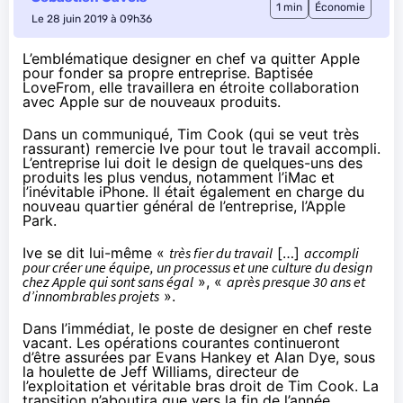
1 min
Économie
Le 28 juin 2019 à 09h36
L’emblématique designer en chef va quitter Apple
pour fonder sa propre entreprise. Baptisée
LoveFrom, elle travaillera en étroite collaboration
avec Apple sur de nouveaux produits.
Dans un communiqué
, Tim Cook (qui se veut très
rassurant) remercie Ive pour tout le travail accompli.
L’entreprise lui doit le design de quelques-uns des
produits les plus vendus, notamment l’iMac et
l’inévitable iPhone. Il était également en charge du
nouveau quartier général de l’entreprise, l’Apple
Park.
Ive se dit lui-même «
très fier du travail
[…]
accompli
pour créer une équipe, un processus et une culture du design
chez Apple qui sont sans égal
», «
après presque 30 ans et
d’innombrables projets
».
Dans l’immédiat, le poste de designer en chef reste
vacant. Les opérations courantes continueront
d’être assurées par Evans Hankey et Alan Dye, sous
la houlette de Jeff Williams, directeur de
l’exploitation et véritable bras droit de Tim Cook. La
transition n’aboutira que vers la fin de l’année.