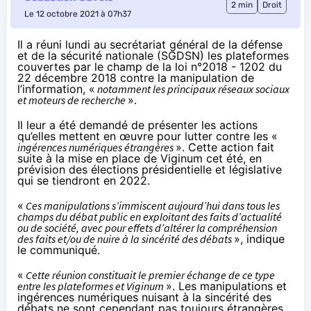
2 min
Droit
Le 12 octobre 2021 à 07h37
Il a réuni lundi au secrétariat général de la défense
et de la sécurité nationale (
SGDSN
) les plateformes
couvertes par le champ de la loi n°2018 - 1202 du
22 décembre 2018 contre la manipulation de
l’information, «
notamment les principaux réseaux sociaux
et moteurs de recherche
».
Il leur a été demandé de présenter les actions
qu’elles mettent en œuvre pour lutter contre les «
ingérences numériques étrangères
». Cette action fait
suite à la mise en place de Viginum cet été, en
prévision des élections présidentielle et législative
qui se tiendront en 2022.
«
Ces manipulations s’immiscent aujourd’hui dans tous les
champs du débat public en exploitant des faits d’actualité
ou de société, avec pour effets d’altérer la compréhension
des faits et/ou de nuire à la sincérité des débats
», indique
le communiqué.
«
Cette réunion constituait le premier échange de ce type
entre les plateformes et Viginum
». Les manipulations et
ingérences numériques nuisant à la sincérité des
débats ne sont cependant pas toujours étrangères.