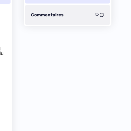
Commentaires
32
t
du