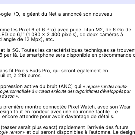
Google I/O, le géant du Net a annoncé son nouveau
mme les Pixel 6 et 6 Pro) avec puce Titan M2, de 6 Go de
ED de 6,1″ (1 080 x 2 400 pixels), de deux caméras à
nd angle de 12 Mpx), etc.
 et la 5G. Toutes les caractéristiques techniques se trouven
6 par là
. Le smartphone sera disponible en précommande 
ans fil
Pixels Buds Pro
, qui seront également en
uillet, à 219 euros.
ppression active du bruit (ANC) qui «
repose sur des hauts-
io personnalisée à 6 cœurs exécute des algorithmes développés par
s du son
».
 première montre connectée Pixel Watch, avec son Wear
esign tout en rondeur avec une couronne tactile. Le
a encore attendre pour avoir davantage de détails.
(teaser serait plus exact) rapidement l’arrivée des futurs
ogle Tensor
» et qui seront disponibles à l’automne. Le design