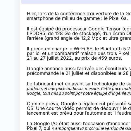
Hier, lors de la conférence d’ouverture de la 
smartphone de milieu de gamme : le
Pixel 6a
.
Il est équipé du processeur Google Tensor (co
LPDDR5, de 128 Go de stockage, d’un écran OL
l’arrière (grand angle de 12,2 Mpx et ultra gra
Il prend en charge le Wi-Fi 6E, le Bluetooth 5.2
par ici
et un
comparatif maison des trois Pixel 
21 au 27 juillet 2022, au prix de 459 euros.
Google annonce aussi l’arrivée des écouteurs s
précommande le 21 juillet et disponibles le 28 j
Le fabricant met en avant sa technologie de su
parleurs et une puce audio sur mesure. Cette puce aud
Google, tous mis au point par notre équipe d’ingénieur
Comme prévu, Google a également présenté sa
OS.
Une courte vidéo
permet de découvrir le d
lancement est prévu pour l’automne et il faudr
La Google I/O était aussi l’occasion d’annoncer 
Pixel 7, qui «
embarquent la prochaine version de Go